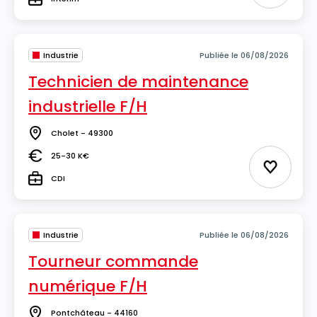
Type
Industrie
Publiée le 06/08/2026
Technicien de maintenance
industrielle F/H
Cholet - 49300
Lieu
25-30 K€
Salaire
Ajouter 
CDI
Type
Industrie
Publiée le 06/08/2026
Tourneur commande
numérique F/H
Pontchâteau - 44160