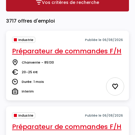
Vos critères de recherche
Vos critères de recherche
3717 offres d'emploi
Industrie
Publiée le 06/08/2026
Préparateur de commandes F/H
Chanverrie - 85130
Lieu
20-25 K€
Salaire
Durée: 1 mois
Durée
Ajouter 
Interim
Type
Industrie
Publiée le 06/08/2026
Préparateur de commandes F/H