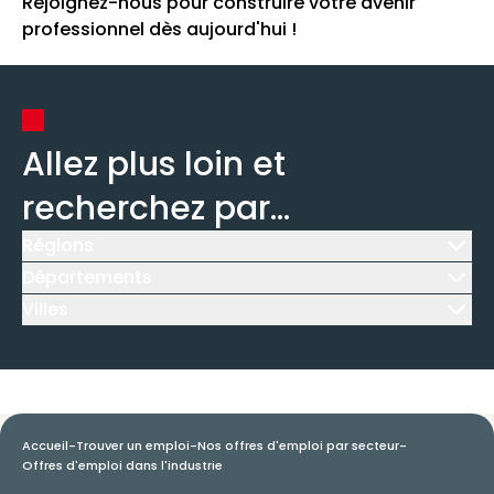
Rejoignez-nous pour construire votre avenir
professionnel dès aujourd'hui !
Allez plus loin et
recherchez par...
Régions
Icône d'illustration
Départements
Icône d'illustration
Villes
Icône d'illustration
Accueil
-
Trouver un emploi
-
Nos offres d'emploi par secteur
-
Offres d'emploi dans l'industrie