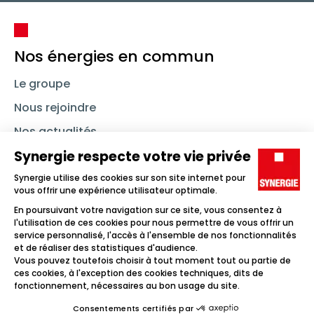
Nos énergies en commun
Le groupe
Nous rejoindre
Nos actualités
Nous contacter
Linkedin
Synergie
Instagram
TikTok
Youtube
Trouver un emploi
Icône d'illustration
Candidats
Icône d'illustration
Entreprises
Icône d'illustration