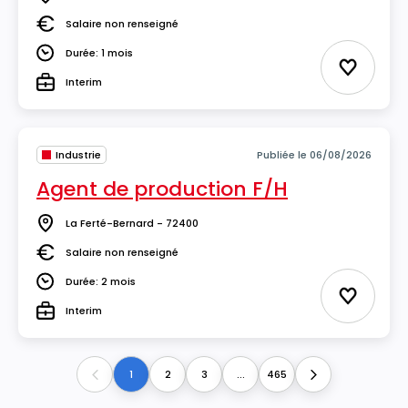
Lieu
Salaire non renseigné
Salaire
Durée: 1 mois
Durée
Ajouter 
Interim
Type
Industrie
Publiée le 06/08/2026
Agent de production F/H
La Ferté-Bernard - 72400
Lieu
Salaire non renseigné
Salaire
Durée: 2 mois
Durée
Ajouter 
Interim
Type
1
2
3
...
465
Previous
Next