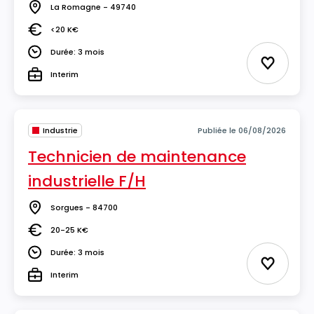
La Romagne - 49740
Lieu
<20 K€
Salaire
Durée: 3 mois
Durée
Ajouter 
Interim
Type
Industrie
Publiée le 06/08/2026
Technicien de maintenance
industrielle F/H
Sorgues - 84700
Lieu
20-25 K€
Salaire
Durée: 3 mois
Durée
Ajouter 
Interim
Type