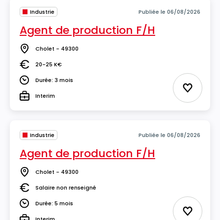
Industrie
Publiée le 06/08/2026
Agent de production F/H
Cholet - 49300
Lieu
20-25 K€
Salaire
Durée: 3 mois
Durée
Ajouter 
Interim
Type
Industrie
Publiée le 06/08/2026
Agent de production F/H
Cholet - 49300
Lieu
Salaire non renseigné
Salaire
Durée: 5 mois
Durée
Ajouter 
Interim