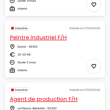
Durée: 4 mois
Durée
Ajouter 
Interim
Type
Industrie
Publiée le 07/08/2026
Peintre industriel F/H
Durtal - 49430
Lieu
25-30 K€
Salaire
Durée: 3 mois
Durée
Ajouter 
Interim
Type
Industrie
Publiée le 07/08/2026
Agent de production F/H
Le Plessis-Belleville - 60330