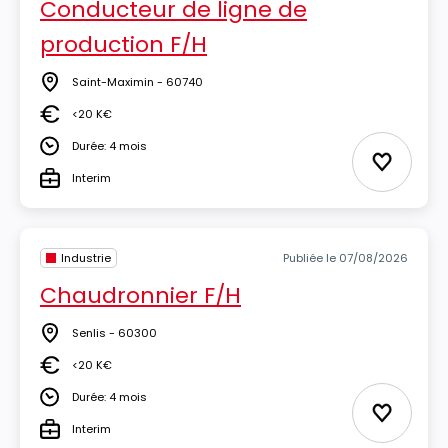
Conducteur de ligne de
production F/H
Saint-Maximin - 60740
Lieu
<20 K€
Salaire
Durée: 4 mois
Durée
Ajouter 
Interim
Type
Industrie
Publiée le 07/08/2026
Chaudronnier F/H
Senlis - 60300
Lieu
<20 K€
Salaire
Durée: 4 mois
Durée
Ajouter 
Interim
Type