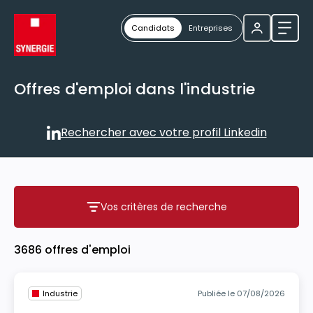
Candidats
Entreprises
Ouvri
Offres d'emploi dans l'industrie
Rechercher avec votre profil Linkedin
Rechercher avec votre profil
Vos critères de recherche
Vos critères de recherche
3686 offres d'emploi
Industrie
Publiée le 07/08/2026