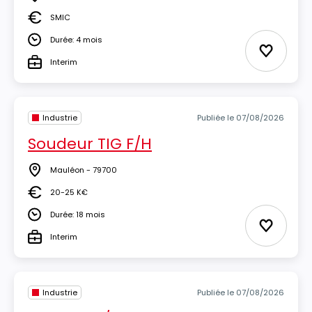
Lieu
SMIC
Salaire
Durée: 4 mois
Durée
Ajouter 
Interim
Type
Industrie
Publiée le 07/08/2026
Soudeur TIG F/H
Mauléon - 79700
Lieu
20-25 K€
Salaire
Durée: 18 mois
Durée
Ajouter 
Interim
Type
Industrie
Publiée le 07/08/2026