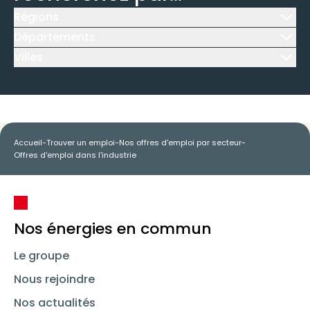
Régions
Icône d'illustration
Départements
Icône d'illustration
Villes
Icône d'illustration
Accueil
-
Trouver un emploi
-
Nos offres d'emploi par secteur
-
Offres d'emploi dans l'industrie
Nos énergies en commun
Le groupe
Nous rejoindre
Nos actualités