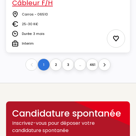
Câbleur F/H
Carros - 06510
Lieu
25-30 K€
Salaire
Durée: 3 mois
Durée
Ajouter 
Interim
Type
1
2
3
...
461
Previous
Next
Candidature spontanée
Inscrivez-vous pour déposer votre
candidature spontanée