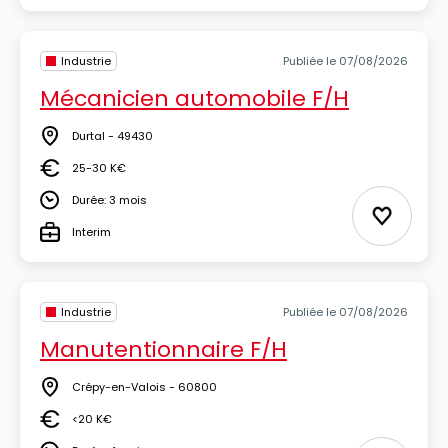
Industrie
Publiée le 07/08/2026
Mécanicien automobile F/H
Durtal - 49430
Lieu
25-30 K€
Salaire
Durée: 3 mois
Durée
Ajouter 
Interim
Type
Industrie
Publiée le 07/08/2026
Manutentionnaire F/H
Crépy-en-Valois - 60800
Lieu
<20 K€
Salaire