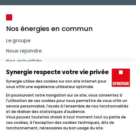
Nos énergies en commun
Le groupe
Nous rejoindre
Nos actualités
Nous contacter
Linkedin
Synergie
Instagram
TikTok
Youtube
Trouver un emploi
Icône d'illustration
Candidats
Icône d'illustration
Entreprises
Icône d'illustration