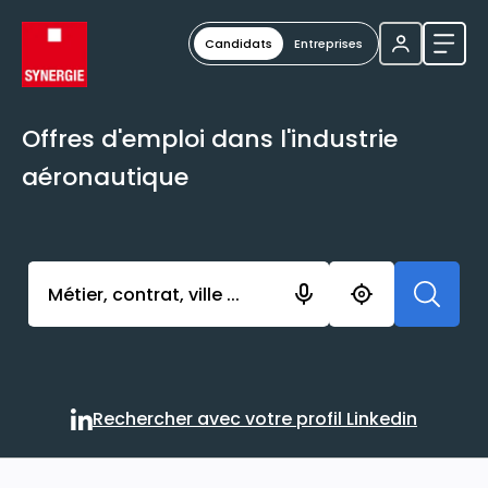
Candidats
Entreprises
Ouvri
Offres d'emploi dans l'industrie
aéronautique
Activer l’élément pour lancer l’enregistrement. Vou
Rechercher avec votre profil Linkedin
Rechercher avec votre profi