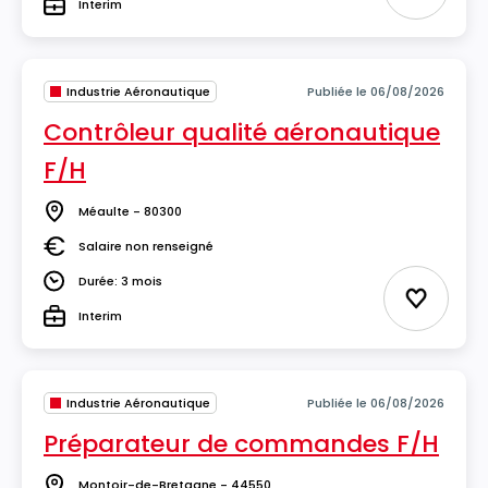
Interim
Type
Industrie Aéronautique
Publiée le 06/08/2026
Contrôleur qualité aéronautique
F/H
Méaulte - 80300
Lieu
Salaire non renseigné
Salaire
Durée: 3 mois
Durée
Ajouter 
Interim
Type
Industrie Aéronautique
Publiée le 06/08/2026
Préparateur de commandes F/H
Montoir-de-Bretagne - 44550