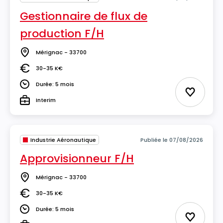
Gestionnaire de flux de
production F/H
Mérignac - 33700
Lieu
30-35 K€
Salaire
Durée: 5 mois
Durée
Ajouter 
Interim
Type
Industrie Aéronautique
Publiée le 07/08/2026
Approvisionneur F/H
Mérignac - 33700
Lieu
30-35 K€
Salaire
Durée: 5 mois
Durée
Ajouter 