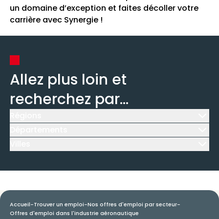
un domaine d’exception et faites décoller votre
carrière avec Synergie !
Allez plus loin et
recherchez par...
Régions
Icône d'illustration
Départements
Icône d'illustration
Villes
Icône d'illustration
Accueil
-
Trouver un emploi
-
Nos offres d'emploi par secteur
-
Offres d'emploi dans l'industrie aéronautique