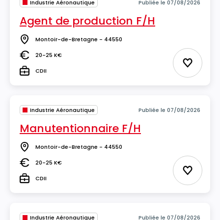
Industrie Aéronautique
Publiée le 07/08/2026
Agent de production F/H
Montoir-de-Bretagne - 44550
Lieu
20-25 K€
Salaire
Ajouter 
CDII
Type
Industrie Aéronautique
Publiée le 07/08/2026
Manutentionnaire F/H
Montoir-de-Bretagne - 44550
Lieu
20-25 K€
Salaire
Ajouter 
CDII
Type
Industrie Aéronautique
Publiée le 07/08/2026