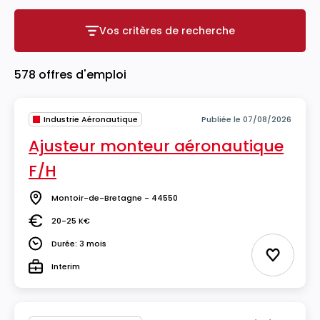
Vos critères de recherche
Vos critères de recherche
578 offres d'emploi
Industrie Aéronautique
Publiée le 07/08/2026
Ajusteur monteur aéronautique
F/H
Montoir-de-Bretagne - 44550
Lieu
20-25 K€
Salaire
Durée: 3 mois
Durée
Ajouter 
Interim
Type