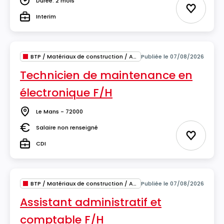
Durée: 2 mois
Durée
Ajouter 
Interim
Type
BTP / Matériaux de construction / Architecture
Publiée le 07/08/2026
Technicien de maintenance en
électronique F/H
Le Mans - 72000
Lieu
Salaire non renseigné
Salaire
Ajouter 
CDI
Type
BTP / Matériaux de construction / Architecture
Publiée le 07/08/2026
Assistant administratif et
comptable F/H