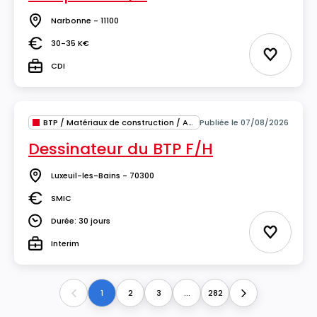
Narbonne - 11100
Lieu
30-35 K€
Salaire
Ajouter 
CDI
Type
BTP / Matériaux de construction / Architecture
Publiée le 07/08/2026
Dessinateur du BTP F/H
Luxeuil-les-Bains - 70300
Lieu
SMIC
Salaire
Durée: 30 jours
Durée
Ajouter 
Interim
Type
1
2
3
...
282
Previous
Next