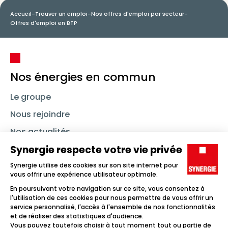
Accueil
-
Trouver un emploi
-
Nos offres d'emploi par secteur
-
Offres d'emploi en BTP
Nos énergies en commun
Le groupe
Nous rejoindre
Nos actualités
Nous contacter
Linkedin
Synergie
Instagram
TikTok
Youtube
Trouver un emploi
Icône d'illustration