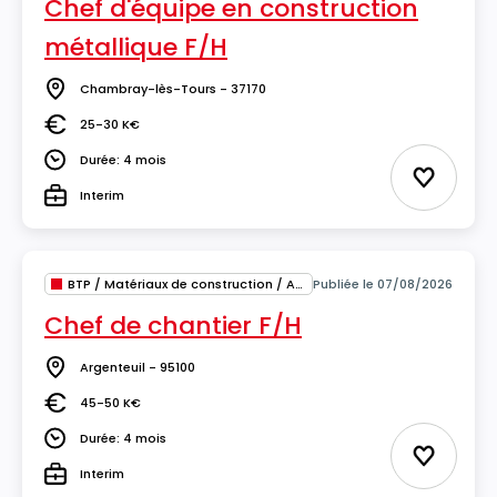
Chef d'équipe en construction
métallique F/H
Chambray-lès-Tours - 37170
Lieu
25-30 K€
Salaire
Durée: 4 mois
Durée
Ajouter 
Interim
Type
BTP / Matériaux de construction / Architecture
Publiée le 07/08/2026
Chef de chantier F/H
Argenteuil - 95100
Lieu
45-50 K€
Salaire
Durée: 4 mois
Durée
Ajouter 
Interim
Type