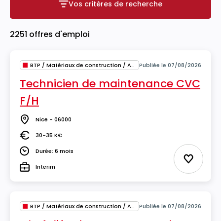
Vos critères de recherche
Vos critères de recherche
2251 offres d'emploi
BTP / Matériaux de construction / Architecture
Publiée le 07/08/2026
Technicien de maintenance CVC
F/H
Nice - 06000
Lieu
30-35 K€
Salaire
Durée: 6 mois
Durée
Ajouter 
Interim
Type
BTP / Matériaux de construction / Architecture
Publiée le 07/08/2026