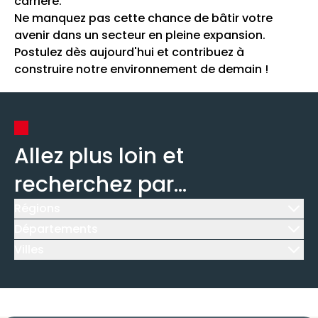
carrière.
Ne manquez pas cette chance de bâtir votre
avenir dans un secteur en pleine expansion.
Postulez dès aujourd'hui et contribuez à
construire notre environnement de demain !
Allez plus loin et
recherchez par...
Régions
Icône d'illustration
Départements
Icône d'illustration
Villes
Icône d'illustration