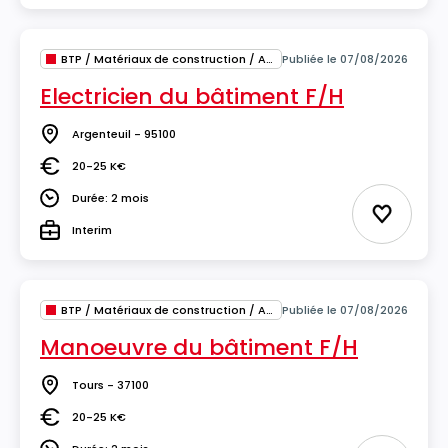
BTP / Matériaux de construction / Architecture
Publiée le 07/08/2026
Electricien du bâtiment F/H
Argenteuil - 95100
Lieu
20-25 K€
Salaire
Durée: 2 mois
Durée
Ajouter 
Interim
Type
BTP / Matériaux de construction / Architecture
Publiée le 07/08/2026
Manoeuvre du bâtiment F/H
Tours - 37100
Lieu
20-25 K€
Salaire