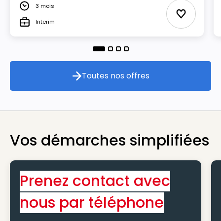
3 mois
Durée
Ajouter au
Interim
Type
Toutes nos offres
Toutes nos offres
Vos démarches simplifiées
Prenez contact avec
nous par téléphone