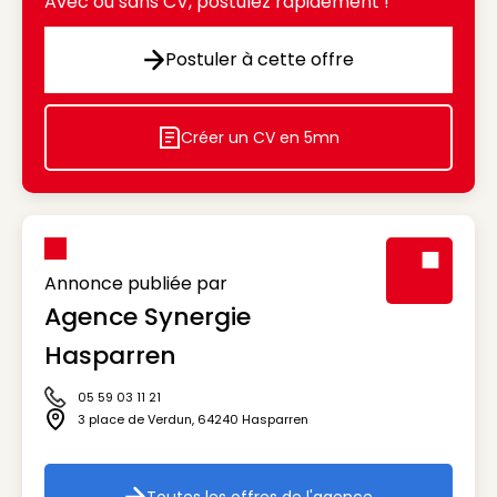
Avec ou sans CV, postulez rapidement !
Postuler à cette offre
Postuler à cette offre
Créer un CV en 5mn
Icon decorative
Annonce publiée par
Agence Synergie
Visuel génér
Hasparren
05 59 03 11 21
Icône téléphone
3 place de Verdun
,
64240
Hasparren
Icône adresse