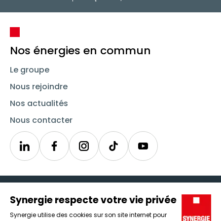
Nos énergies en commun
Le groupe
Nous rejoindre
Nos actualités
Nous contacter
Linkedin
Synergie
Instagram
TikTok
Youtube
Trouver un emploi
Icône d'illustration
Candidats
Icône d'illustration
Entreprises