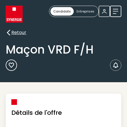
Candidats
Entreprises
Ouvri
Retour
Retour
Maçon VRD F/H
Ajouter aux Favoris
Créer
Détails de l'offre