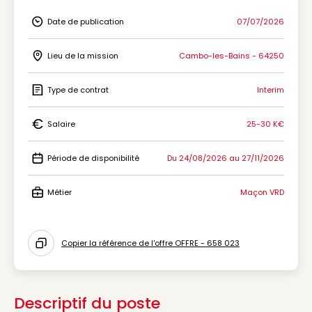
Date de publication
07/07/2026
Icon Date de publication
Lieu de la mission
Cambo-les-Bains - 64250
Icon Lieu de la mission
Type de contrat
Interim
Icon Type de contrat
Salaire
25-30 K€
Icon Salaire
Période de disponibilité
Du 24/08/2026 au 27/11/2026
Icon Période de disponibilité
Métier
Maçon VRD
Icon Métier
Copier la référence de l'offre OFFRE - 658 023
Icon copy to clipboard
Descriptif du poste