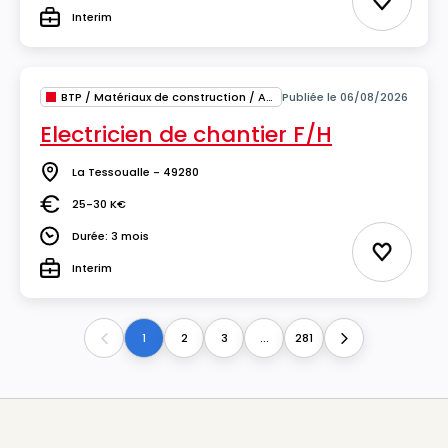
Ajouter 
Interim
Type
BTP / Matériaux de construction / Architecture
Publiée le 06/08/2026
Electricien de chantier F/H
La Tessoualle - 49280
Lieu
25-30 K€
Salaire
Durée: 3 mois
Durée
Ajouter 
Interim
Type
1
2
3
...
281
Previous
Next