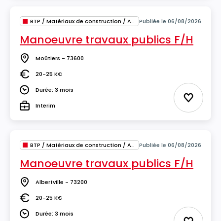
BTP / Matériaux de construction / Architecture
Publiée le 06/08/2026
Manoeuvre travaux publics F/H
Moûtiers - 73600
Lieu
20-25 K€
Salaire
Durée: 3 mois
Durée
Ajouter 
Interim
Type
BTP / Matériaux de construction / Architecture
Publiée le 06/08/2026
Manoeuvre travaux publics F/H
Albertville - 73200
Lieu
20-25 K€
Salaire
Durée: 3 mois
Durée