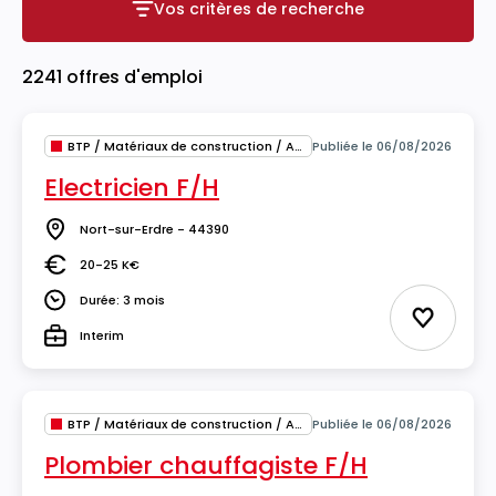
Vos critères de recherche
Vos critères de recherche
2241 offres d'emploi
BTP / Matériaux de construction / Architecture
Publiée le 06/08/2026
Electricien F/H
Nort-sur-Erdre - 44390
Lieu
20-25 K€
Salaire
Durée: 3 mois
Durée
Ajouter 
Interim
Type
BTP / Matériaux de construction / Architecture
Publiée le 06/08/2026
Plombier chauffagiste F/H