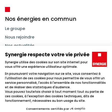
Nos énergies en commun
Le groupe
Nous rejoindre
Nos actualités
Nous contacter
Linkedin
Synergie
Instagram
TikTok
Youtube
Trouver un emploi
Icône d'illustration
Candidats
Icône d'illustration
Entreprises
Icône d'illustration