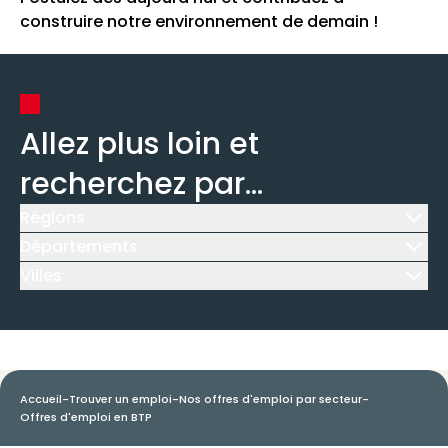
construire notre environnement de demain !
Allez plus loin et
recherchez par...
Régions
Icône d'illustration
Départements
Icône d'illustration
Villes
Icône d'illustration
Accueil
-
Trouver un emploi
-
Nos offres d'emploi par secteur
-
Offres d'emploi en BTP