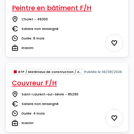
Peintre en bâtiment F/H
Cholet - 49300
Lieu
Salaire non renseigné
Salaire
Durée: 8 mois
Durée
Ajouter 
Interim
Type
BTP / Matériaux de construction / Architecture
Publiée le 06/08/2026
Couvreur F/H
Saint-Laurent-sur-Sèvre - 85290
Lieu
Salaire non renseigné
Salaire
Durée: 4 mois
Durée
Ajouter 
Interim
Type