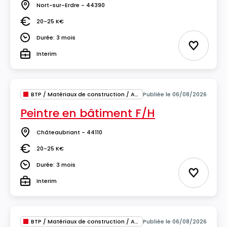
Nort-sur-Erdre - 44390
Lieu
20-25 K€
Salaire
Durée: 3 mois
Durée
Ajouter 
Interim
Type
BTP / Matériaux de construction / Architecture
Publiée le 06/08/2026
Peintre en bâtiment F/H
Châteaubriant - 44110
Lieu
20-25 K€
Salaire
Durée: 3 mois
Durée
Ajouter 
Interim
Type
BTP / Matériaux de construction / Architecture
Publiée le 06/08/2026