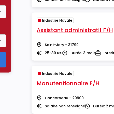
Salaire
Durée
Industrie Navale
strie Navale
Assistant administratif F/H
Saint-Jory - 31790
Lieu
25-30 K€
Durée: 3 mois
Inter
Salaire
Durée
Type
Industrie Navale
Manutentionnaire F/H
Concarneau - 29900
Lieu
Salaire non renseigné
Durée: 2 m
Salaire
Durée