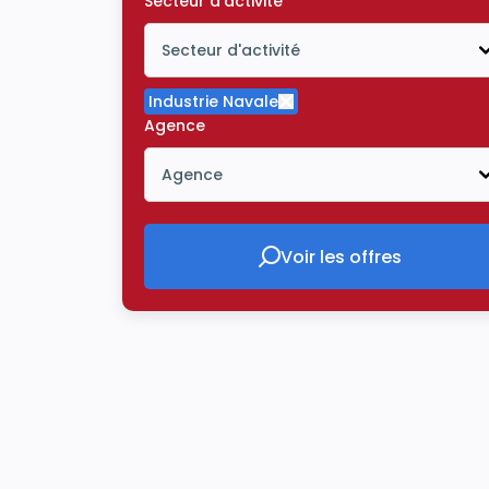
Secteur d'activité
Secteur d'activité
Icône ouvrir la liste déroulante
Industrie Navale
Supprimer le critère Indu
Agence
Agence
Icône ouvrir la liste déroulante
Voir les offres
Voir les offres