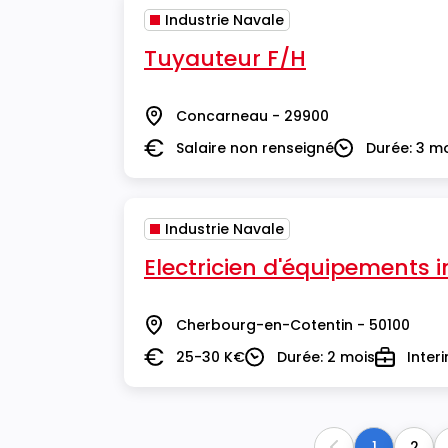
Industrie Navale
Tuyauteur F/H
Concarneau - 29900
Lieu
Salaire non renseigné
Durée: 3 m
Salaire
Durée
Industrie Navale
Electricien d'équipements i
Cherbourg-en-Cotentin - 50100
Lieu
25-30 K€
Durée: 2 mois
Inter
Salaire
Durée
Type
1
2