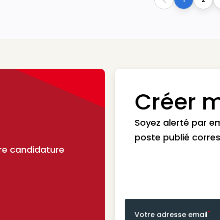
Previous
Créer m
Soyez alerté par e
poste publié corre
re candidature
*
Votre adresse email