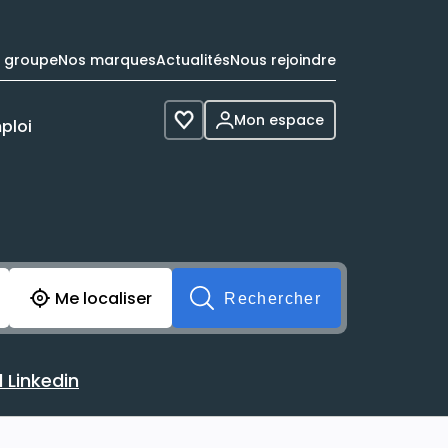
e groupe
Nos marques
Actualités
Nous rejoindre
Mon espace
ploi
Voir les favoris
cherche avant soumission du formulaire. Vous pouvez de 
Me localiser
Rechercher
 Linkedin
 avec votre profil Linkedin