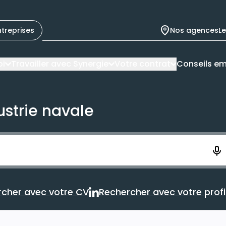
ntreprises
Nos agences
L
oi
Travailler avec Synergie
Votre contrat
Conseils em
ustrie navale
ement. Vous aurez 10 secondes pour enregistrer votre re
cher avec votre CV
Rechercher avec votre profil
Rechercher avec votre CV
Rechercher