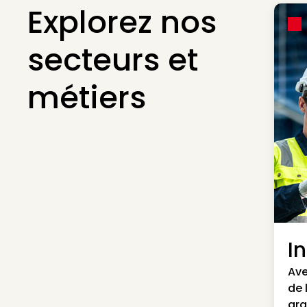
Explorez nos
secteurs et
métiers
I
Ave
de 
gra