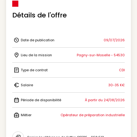
Détails de l'offre
Date de publication
09/07/2026
Icon Date de publication
Lieu de la mission
Pagny-sur-Moselle - 54530
Icon Lieu de la mission
Type de contrat
CDI
Icon Type de contrat
Salaire
30-35 K€
Icon Salaire
Période de disponibilité
À partir du 24/08/2026
Icon Période de disponibilité
Métier
Opérateur de préparation industrielle
Icon Métier