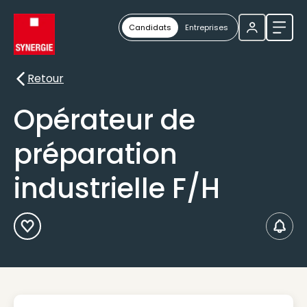
Candidats
Entreprises
Ouvri
Retour
Retour
Opérateur de
préparation
industrielle F/H
Ajouter aux Favoris
Créer