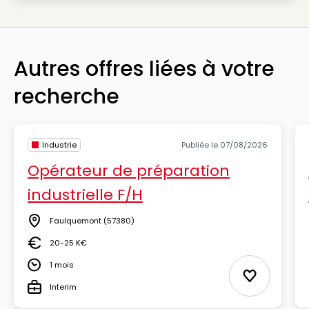
Autres offres liées à votre
recherche
Industrie
Publiée le 07/08/2026
Opérateur de préparation
industrielle F/H
Faulquemont
(57380)
Lieu
20-25 K€
Salaire
1 mois
Durée
Ajouter aux
Interim
Type