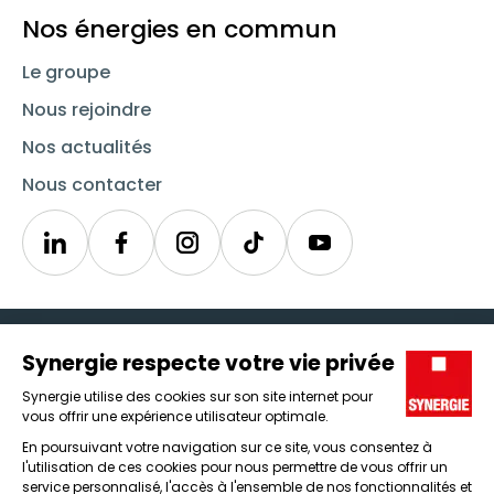
Nos énergies en commun
Le groupe
Nous rejoindre
Nos actualités
Nous contacter
Linkedin
Synergie
Instagram
TikTok
Youtube
Trouver un emploi
Icône d'illustration
Candidats
Icône d'illustration
Entreprises
Icône d'illustration
Nos agences
Icône d'illustration