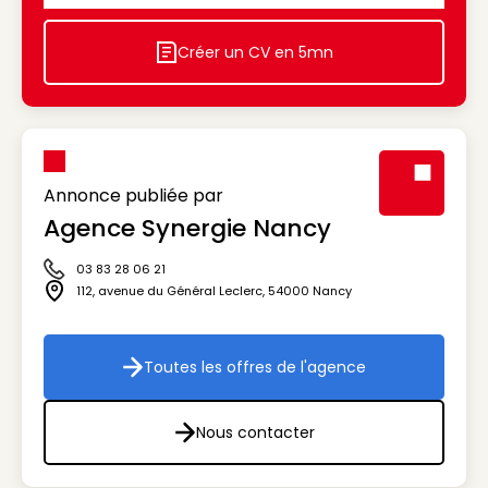
Créer un CV en 5mn
Icon decorative
Annonce publiée par
Agence Synergie Nancy
Visuel génér
03 83 28 06 21
Icône téléphone
112, avenue du Général Leclerc
,
54000
Nancy
Icône adresse
Toutes les offres de l'agence
Toutes les offres de l'agenc
Nous contacter
Nous contacter