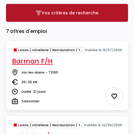
Vos critères de recherche
Vos critères de recherche
7 offres d'emploi
Loisirs / Hôtellerie / Restauration / Tourisme
Publiée le 15/07/2026
Barman F/H
Aix-les-Bains - 73100
Lieu
20-25 K€
Salaire
Durée: 21 jours
Durée
Ajouter 
Saisonnier
Type
Loisirs / Hôtellerie / Restauration / Tourisme
Publiée le 22/06/2026