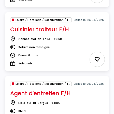
Type
Loisirs / Hôtellerie / Restauration / Tourisme
Publiée le 30/03/2026
Cuisinier traiteur F/H
Gennes-Val-de-Loire - 49160
Lieu
Salaire non renseigné
Salaire
Durée: 6 mois
Durée
Ajouter 
Saisonnier
Type
Loisirs / Hôtellerie / Restauration / Tourisme
Publiée le 09/03/2026
Agent d'entretien F/H
L'Isle-sur-la-Sorgue - 84800
Lieu
SMIC
Salaire