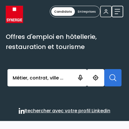
Candidats
Entreprises
Ouvri
Offres d'emploi en hôtellerie,
restauration et tourisme
Activer l’élément pour lancer l’enregistrement. Vou
Rechercher avec votre profil Linkedin
Rechercher avec votre profi