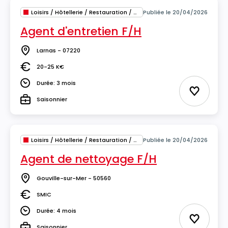
Loisirs / Hôtellerie / Restauration / Tourisme
Publiée le 20/04/2026
Agent d'entretien F/H
Larnas - 07220
Lieu
20-25 K€
Salaire
Durée: 3 mois
Durée
Ajouter 
Saisonnier
Type
Loisirs / Hôtellerie / Restauration / Tourisme
Publiée le 20/04/2026
Agent de nettoyage F/H
Gouville-sur-Mer - 50560
Lieu
SMIC
Salaire
Durée: 4 mois
Durée
Ajouter 
Saisonnier