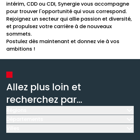
intérim, CDD ou CDI, Synergie vous accompagne
pour trouver l'opportunité qui vous correspond.
Rejoignez un secteur qui allie passion et diversité,
et propulsez votre carrière à de nouveaux
sommets.
Postulez dès maintenant et donnez vie à vos
ambitions !
Allez plus loin et
recherchez par...
Régions
Icône d'illustration
Départements
Icône d'illustration
Villes
Icône d'illustration