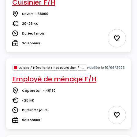
Cuisinier F/H
Nevers - 58000
Lieu
20-25 K€
Salaire
Durée: 1 mois
Durée
Ajouter 
Saisonnier
Type
Loisirs / Hôtellerie / Restauration / Tourisme
Publiée le 10/06/2026
Employé de ménage F/H
Capbreton - 40130
Lieu
<20 K€
Salaire
Durée: 27 jours
Durée
Ajouter 
Saisonnier
Type