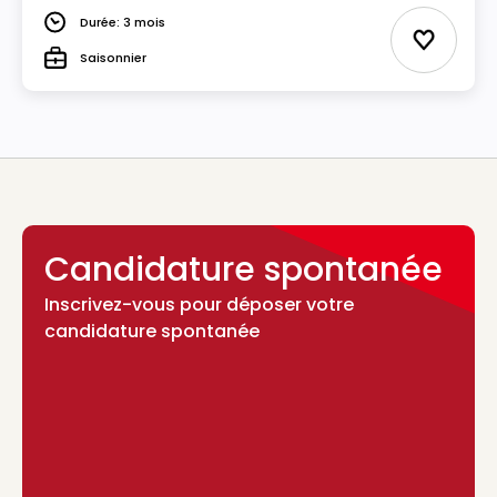
Durée: 3 mois
Durée
Ajouter 
Saisonnier
Type
Candidature spontanée
Inscrivez-vous pour déposer votre
candidature spontanée