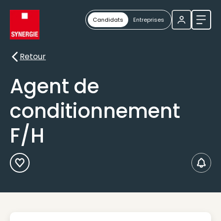
Candidats
Entreprises
Ouvri
Retour
Retour
Agent de
conditionnement
F/H
Ajouter aux Favoris
Créer