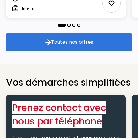
Durée
Ajouter aux
Interim
Type
Toutes nos offres
Toutes nos offres
Vos démarches simplifiées
Prenez contact avec
nous par téléphone
Lors de ce premier contact, nous prendrons