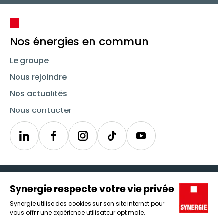
Nos énergies en commun
Le groupe
Nous rejoindre
Nos actualités
Nous contacter
Linkedin
Synergie
Instagram
TikTok
Youtube
Trouver un emploi
Icône d'illustration
Candidats
Icône d'illustration
Entreprises
Icône d'illustration