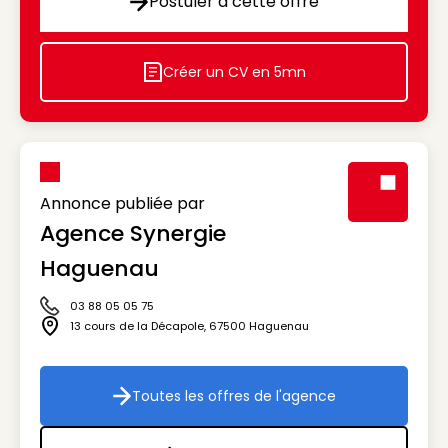
Postuler à cette offre
Postuler à cette offre
Créer un CV en 5mn
Icon decorative
Annonce publiée par
Agence Synergie
Visuel génér
Haguenau
03 88 05 05 75
Icône téléphone
13 cours de la Décapole
,
67500
Haguenau
Icône adresse
Toutes les offres de l'agence
Toutes les offres de l'agenc