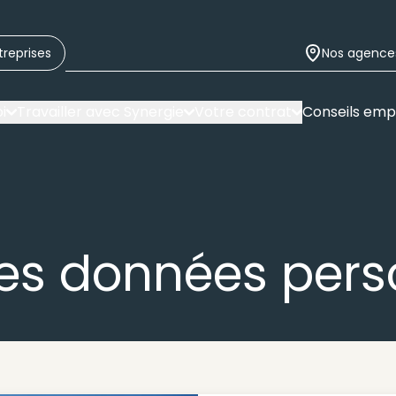
treprises
Nos agence
i
Travailler avec Synergie
Votre contrat
Conseils emp
des données pers