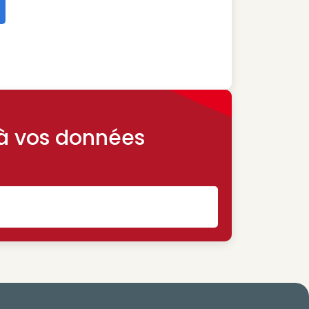
itique
 à vos données