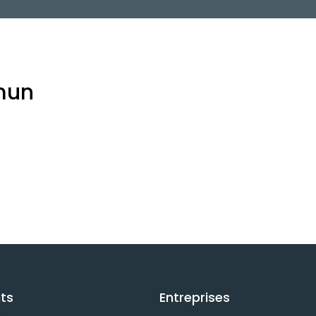
mun
ts
Entreprises