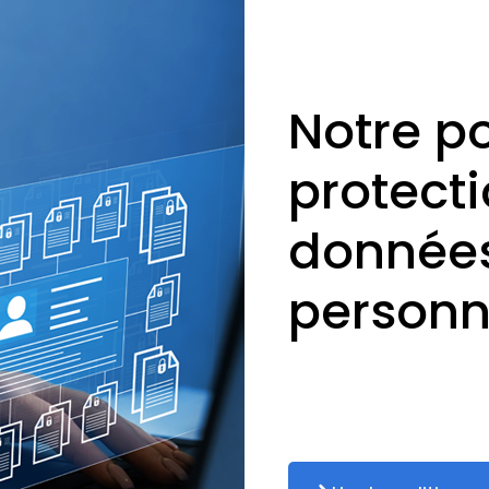
Notre po
protect
donnée
personn