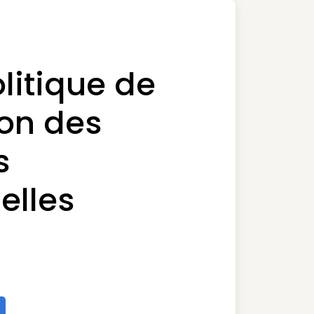
litique de
ion des
s
elles