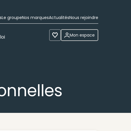
s
Le groupe
Nos marques
Actualités
Nous rejoindre
Mon espace
loi
Voir les favoris
onnelles