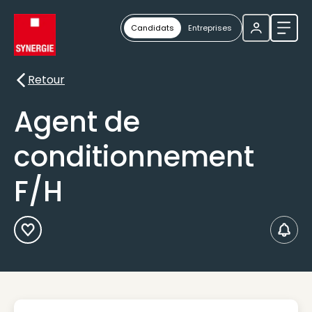
Candidats
Entreprises
Ouvri
Retour
Retour
Agent de
conditionnement
F/H
Ajouter aux Favoris
Créer