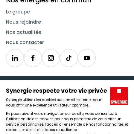
Nos énergies en commun
Le groupe
Nous rejoindre
Nos actualités
Nous contacter
Linkedin
Synergie
Instagram
TikTok
Youtube
Trouver un emploi
Icône d'illustration
Candidats
Icône d'illustration
Entreprises
Icône d'illustration
Nos agences
Icône d'illustration
Conditions générales d'utilisation et mentions légales