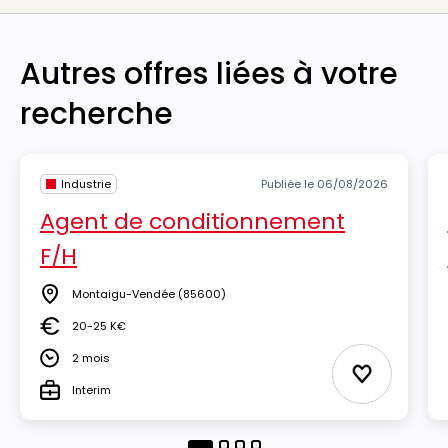
Autres offres liées à votre
recherche
Industrie
Publiée le 06/08/2026
Agent de conditionnement
F/H
Montaigu-Vendée
(85600)
Lieu
20-25 K€
Salaire
2 mois
Durée
Ajouter aux
Interim
Type