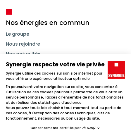
Nos énergies en commun
Le groupe
Nous rejoindre
Nos actualités
Nous contacter
Linkedin
Synergie
Instagram
TikTok
Youtube
Trouver un emploi
Icône d'illustration
Candidats
Icône d'illustration
Entreprises
Icône d'illustration