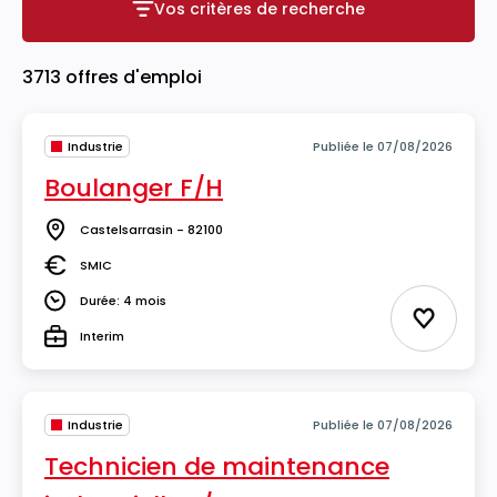
Vos critères de recherche
Vos critères de recherche
3713 offres d'emploi
Industrie
Publiée le 07/08/2026
Boulanger F/H
Castelsarrasin - 82100
Lieu
SMIC
Salaire
Durée: 4 mois
Durée
Ajouter 
Interim
Type
Industrie
Publiée le 07/08/2026
Technicien de maintenance