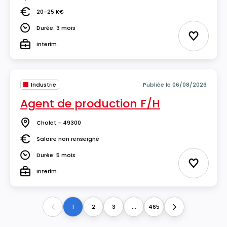
Lieu
20-25 K€
Salaire
Durée: 3 mois
Durée
Ajouter 
Interim
Type
Industrie
Publiée le 06/08/2026
Agent de production F/H
Cholet - 49300
Lieu
Salaire non renseigné
Salaire
Durée: 5 mois
Durée
Ajouter 
Interim
Type
1
2
3
...
465
Previous
Next