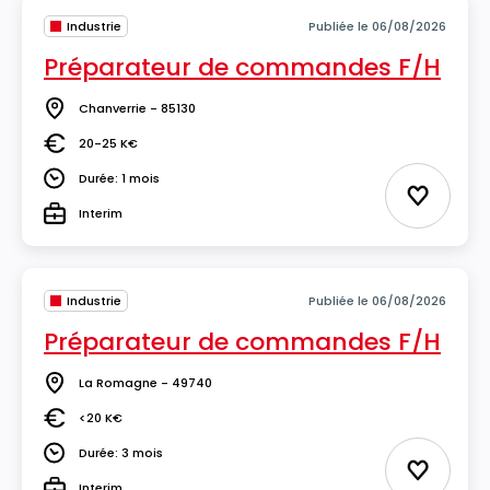
Industrie
Publiée le 06/08/2026
Préparateur de commandes F/H
Chanverrie - 85130
Lieu
20-25 K€
Salaire
Durée: 1 mois
Durée
Ajouter 
Interim
Type
Industrie
Publiée le 06/08/2026
Préparateur de commandes F/H
La Romagne - 49740
Lieu
<20 K€
Salaire
Durée: 3 mois
Durée
Ajouter 
Interim