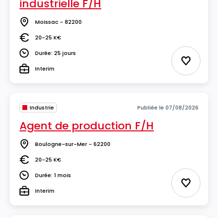
industrielle F/H
Moissac - 82200
Lieu
20-25 K€
Salaire
Durée: 25 jours
Durée
Ajouter 
Interim
Type
Industrie
Publiée le 07/08/2026
Agent de production F/H
Boulogne-sur-Mer - 62200
Lieu
20-25 K€
Salaire
Durée: 1 mois
Durée
Ajouter 
Interim
Type