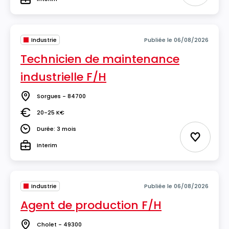
Type
Industrie
Publiée le 06/08/2026
Technicien de maintenance
industrielle F/H
Sorgues - 84700
Lieu
20-25 K€
Salaire
Durée: 3 mois
Durée
Ajouter 
Interim
Type
Industrie
Publiée le 06/08/2026
Agent de production F/H
Cholet - 49300