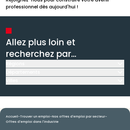
professionnel dès aujourd'hui !
Allez plus loin et
recherchez par...
Régions
Icône d'illustration
Départements
Icône d'illustration
Villes
Icône d'illustration
Accueil
-
Trouver un emploi
-
Nos offres d'emploi par secteur
-
Offres d'emploi dans l'industrie