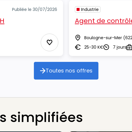
Publiée le 30/07/2026
Industrie
/H
Agent de contrôl
Boulogne-sur-Mer
(62
Lieu
Ajouter aux Favoris
25-30 K€
7 jours
Salaire
Durée
Ty
Toutes nos offres
Toutes nos offres
 simplifiées