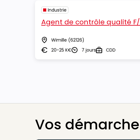
Industrie
Agent de contrôle qualité F
Wimille
(62126)
Lieu
20-25 K€
7 jours
CDD
Salaire
Durée
Type
Vos démarches