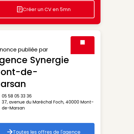
Créer un CV en 5mn
Icon decorative
nonce publiée par
gence Synergie
Visuel générique des agen
ont-de-
arsan
05 58 05 33 36
ône téléphone
37, avenue du Maréchal Foch
,
40000
Mont-
ône adresse
de-Marsan
Toutes les offres de l'agence