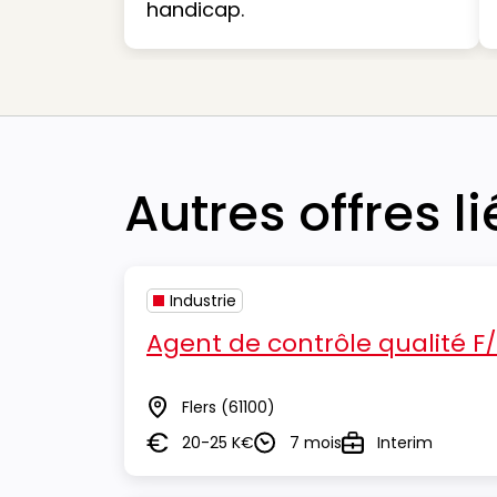
handicap.
Autres offres l
Industrie
Agent de contrôle qualité F
Flers
(61100)
Lieu
20-25 K€
7 mois
Interim
Salaire
Durée
Type