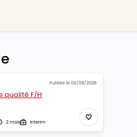
he
Publiée le 06/08/2026
e qualité F/H
Ajouter aux Favor
2 mois
Interim
urée
Type