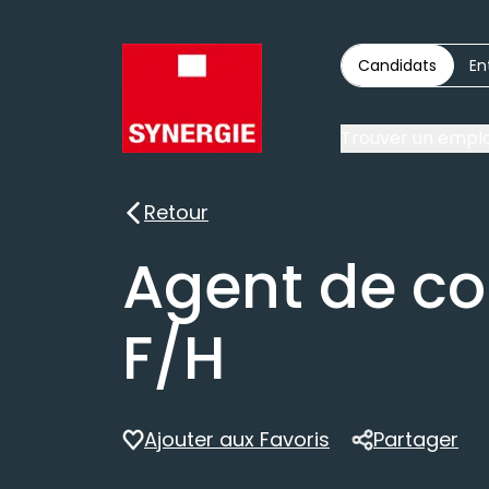
Candidats
En
Trouver un emplo
Retour
Retour
Agent de co
F/H
Ajouter aux Favoris
Partager
Partager