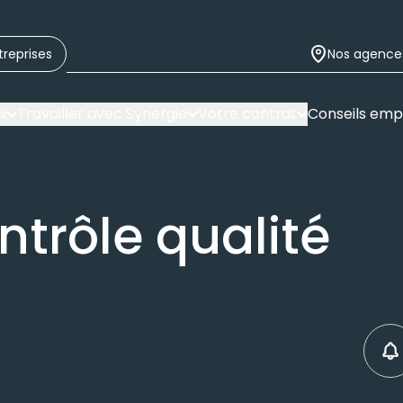
treprises
Nos agence
i
Travailler avec Synergie
Votre contrat
Conseils emp
ntrôle qualité
C