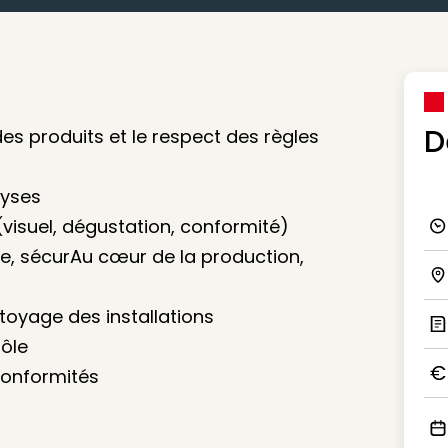
D
es produits et le respect des règles
lyses
(visuel, dégustation, conformité)
Ico
ne, sécurAu cœur de la production,
Ico
ttoyage des installations
rôle
Ic
conformités
Ico