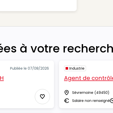
iées à votre recherc
Publiée le 07/08/2026
Industrie
/H
Agent de contrôl
Sèvremoine
(49450)
Lieu
Ajouter aux Favoris
Salaire non renseigné
Salaire
D