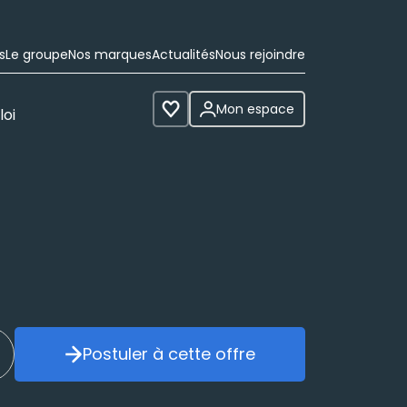
s
Le groupe
Nos marques
Actualités
Nous rejoindre
Mon espace
loi
Voir les favoris
Postuler à cette offre
réer mon alerte
Postuler à cette offre