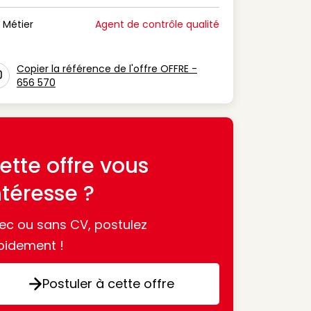
n Période de disponibilité
Métier
Agent de contrôle qualité
n Métier
Copier la référence de l'offre OFFRE -
656 570
con copy to clipboard
ette offre vous
ntéresse ?
ec ou sans CV, postulez
pidement !
Postuler à cette offre
Postuler à cette offre