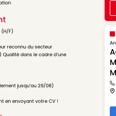
ation
nt
 (H/F)
An
teur reconnu du secteur
A
) Qualité dans le cadre d’une
M
M
alement jusqu’au 29/08)
Ic
Ic
nt en envoyant votre CV !