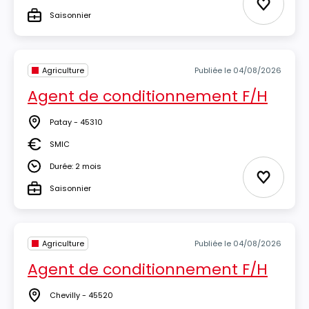
Durée
Ajouter 
Saisonnier
Type
Agriculture
Publiée le 04/08/2026
Agent de conditionnement F/H
Patay - 45310
Lieu
SMIC
Salaire
Durée: 2 mois
Durée
Ajouter 
Saisonnier
Type
Agriculture
Publiée le 04/08/2026
Agent de conditionnement F/H
Chevilly - 45520
Lieu