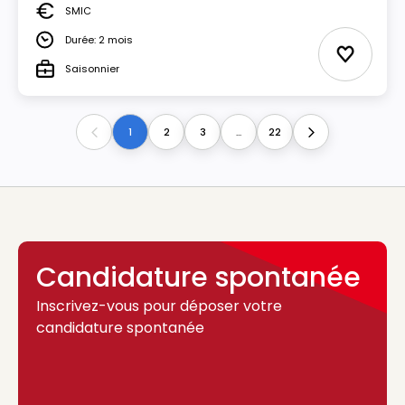
SMIC
Salaire
Durée: 2 mois
Durée
Ajouter 
Saisonnier
Type
1
2
3
...
22
Previous
Next
Candidature spontanée
Inscrivez-vous pour déposer votre
candidature spontanée