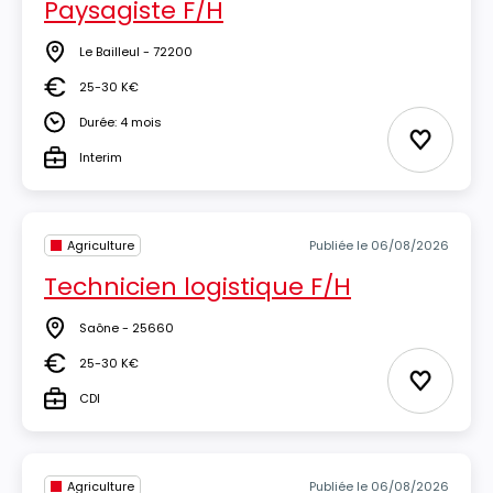
Paysagiste F/H
Le Bailleul - 72200
Lieu
25-30 K€
Salaire
Durée: 4 mois
Durée
Ajouter 
Interim
Type
Agriculture
Publiée le 06/08/2026
Technicien logistique F/H
Saône - 25660
Lieu
25-30 K€
Salaire
Ajouter 
CDI
Type
Agriculture
Publiée le 06/08/2026