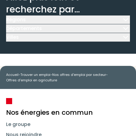
recherchez par...
Régions
Icône d'illustration
Départements
Icône d'illustration
Villes
Icône d'illustration
Accueil
-
Trouver un emploi
-
Nos offres d'emploi par secteur
-
Offres d'emploi en agriculture
Nos énergies en commun
Le groupe
Nous rejoindre