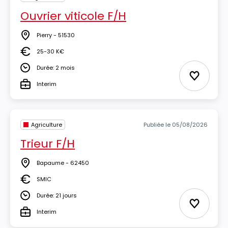
Ouvrier viticole F/H
Pierry - 51530
Lieu
25-30 K€
Salaire
Durée: 2 mois
Durée
Ajouter 
Interim
Type
Agriculture
Publiée le 05/08/2026
Trieur F/H
Bapaume - 62450
Lieu
SMIC
Salaire
Durée: 21 jours
Durée
Ajouter 
Interim
Type