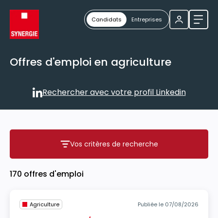
Candidats
Entreprises
Ouvri
Offres d'emploi en agriculture
Rechercher avec votre profil Linkedin
Rechercher avec votre profil
Vos critères de recherche
Vos critères de recherche
170 offres d'emploi
Agriculture
Publiée le 07/08/2026