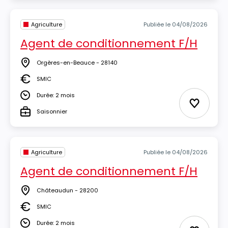
Agriculture
Publiée le 04/08/2026
Agent de conditionnement F/H
Orgères-en-Beauce - 28140
Lieu
SMIC
Salaire
Durée: 2 mois
Durée
Ajouter 
Saisonnier
Type
Agriculture
Publiée le 04/08/2026
Agent de conditionnement F/H
Châteaudun - 28200
Lieu
SMIC
Salaire
Durée: 2 mois