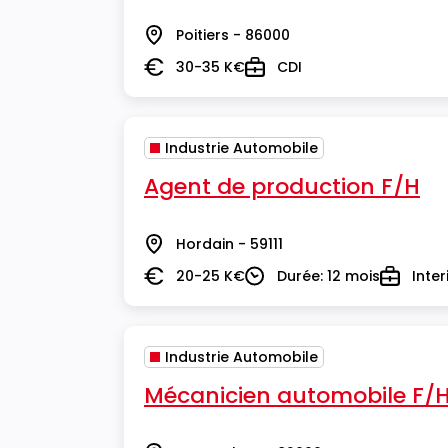
Poitiers - 86000
Lieu
30-35 K€
CDI
Salaire
Type
Industrie Automobile
Agent de production F/H
Hordain - 59111
Lieu
20-25 K€
Durée: 12 mois
Inte
Salaire
Durée
Type
Industrie Automobile
Mécanicien automobile F/