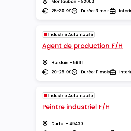
Montauban - 82000
Lieu
25-30 K€
Durée: 3 mois
Inter
Salaire
Durée
Type
Industrie Automobile
Agent de production F/H
Hordain - 59111
Lieu
20-25 K€
Durée: 11 mois
Inter
Salaire
Durée
Type
Industrie Automobile
Peintre industriel F/H
Durtal - 49430
Lieu