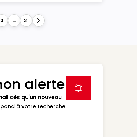
3
...
31
Next
on alerte
label icon
mail dès qu'un nouveau
spond à votre recherche