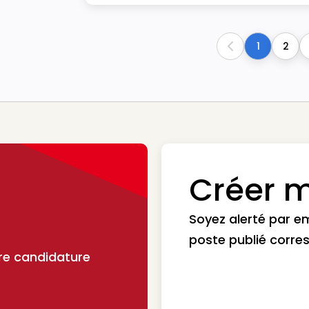
1
2
Previous
Créer m
Soyez alerté par e
poste publié corre
re candidature