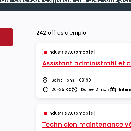
cher avec votre CV
Rechercher avec votre profil
Rechercher avec votre CV
Rechercher
242 offres d'emploi
echerche
Industrie Automobile
Assistant administratif et
Saint-Fons - 69190
Lieu
20-25 K€
Durée: 2 mois
Inter
Salaire
Durée
Type
Industrie Automobile
Technicien maintenance véh