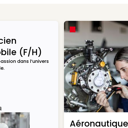
cien
ile (F/H)
assion dans l’univers
e.
s
Aéronautiqu