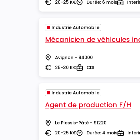
20-25 K€
Durée: 6 mois
Inter
Salaire
Durée
Type
Industrie Automobile
Mécanicien de véhicules ind
Avignon - 84000
Lieu
25-30 K€
CDI
Salaire
Type
Industrie Automobile
Agent de production F/H
Le Plessis-Pâté - 91220
Lieu
20-25 K€
Durée: 4 mois
Inter
Salaire
Durée
Type