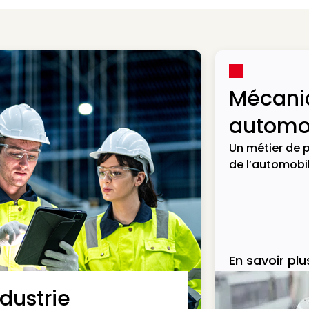
Mécani
automob
Un métier de p
de l’automobil
En savoir plu
ndustrie