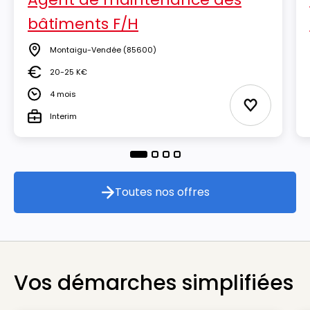
bâtiments F/H
Montaigu-Vendée
(85600)
Lieu
20-25 K€
Salaire
4 mois
Durée
Ajouter aux
Interim
Type
Toutes nos offres
Toutes nos offres
Vos démarches simplifiées