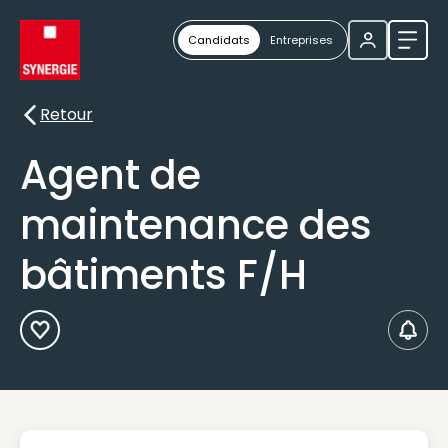
Candidats
Entreprises
Ouvri
Retour
Retour
Agent de
maintenance des
bâtiments F/H
Ajouter aux Favoris
Créer