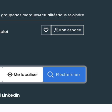
e groupe
Nos marques
Actualités
Nous rejoindre
Mon espace
ploi
Voir les favoris
cherche avant soumission du formulaire. Vous pouvez de 
Me localiser
Rechercher
 Linkedin
 avec votre profil Linkedin