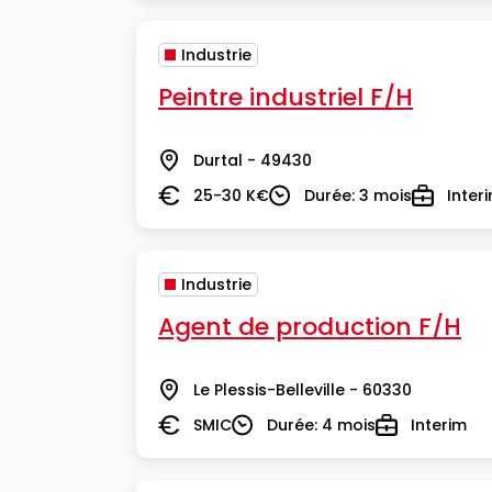
Industrie
Peintre industriel F/H
Durtal - 49430
Lieu
25-30 K€
Durée: 3 mois
Inter
Salaire
Durée
Type
Industrie
Agent de production F/H
Le Plessis-Belleville - 60330
Lieu
SMIC
Durée: 4 mois
Interim
Salaire
Durée
Type