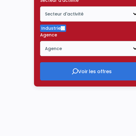
Secteur d'activité
Secteur d'activité
Icône ouvrir la liste déroulante
Industrie
Supprimer le critère Industrie
Agence
Agence
Icône ouvrir la liste déroulante
Voir les offres
Voir les offres