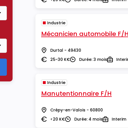
Salaire
Durée
Type
Industrie
Mécanicien automobile F/
Durtal - 49430
Lieu
25-30 K€
Durée: 3 mois
Inter
Salaire
Durée
Type
Industrie
Manutentionnaire F/H
Crépy-en-Valois - 60800
Lieu
<20 K€
Durée: 4 mois
Interim
Salaire
Durée
Type