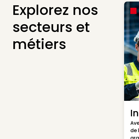
Explorez nos
secteurs et
métiers
I
Ave
de 
gra