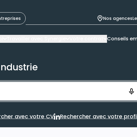
ntreprises
Nos agences
L
oi
Travailler avec Synergie
Votre contrat
Conseils em
industrie
ement. Vous aurez 10 secondes pour enregistrer votre re
cher avec votre CV
Rechercher avec votre profil
Rechercher avec votre CV
Rechercher