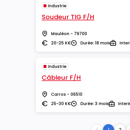
Industrie
Soudeur TIG F/H
Mauléon - 79700
Lieu
20-25 K€
Durée: 18 mois
Inte
Salaire
Durée
Type
Industrie
Câbleur F/H
Carros - 06510
Lieu
25-30 K€
Durée: 3 mois
Inter
Salaire
Durée
Type
1
2