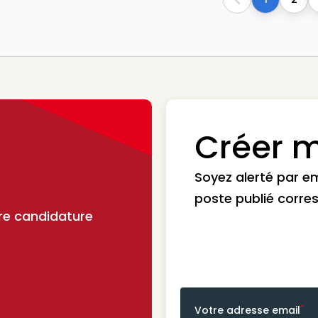
Previous
Créer m
Soyez alerté par e
poste publié corre
re candidature
*
Votre adresse email