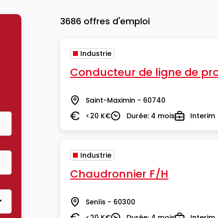
3686 offres d'emploi
Industrie
Conducteur de ligne de pr
Saint-Maximin - 60740
Lieu
<20 K€
Durée: 4 mois
Interim
Salaire
Durée
Type
Industrie
Chaudronnier F/H
Senlis - 60300
Lieu
<20 K€
Durée: 4 mois
Interim