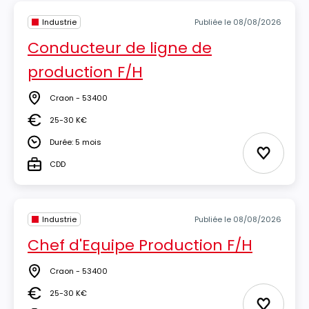
Industrie
Publiée le 08/08/2026
Conducteur de ligne de
production F/H
Craon - 53400
Lieu
25-30 K€
Salaire
Durée: 5 mois
Durée
Ajouter 
CDD
Type
Industrie
Publiée le 08/08/2026
Chef d'Equipe Production F/H
Craon - 53400
Lieu
25-30 K€
Salaire