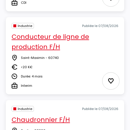
Ajouter 
CDI
Type
Industrie
Publiée le 07/08/2026
Conducteur de ligne de
production F/H
Saint-Maximin - 60740
Lieu
<20 K€
Salaire
Durée: 4 mois
Durée
Ajouter 
Interim
Type
Industrie
Publiée le 07/08/2026
Chaudronnier F/H