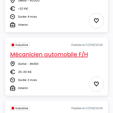
Senlis - 60300
Lieu
<20 K€
Salaire
Durée: 4 mois
Durée
Ajouter 
Interim
Type
Industrie
Publiée le 07/08/2026
Mécanicien automobile F/H
Durtal - 49430
Lieu
25-30 K€
Salaire
Durée: 3 mois
Durée
Ajouter 
Interim
Type
Industrie
Publiée le 07/08/2026