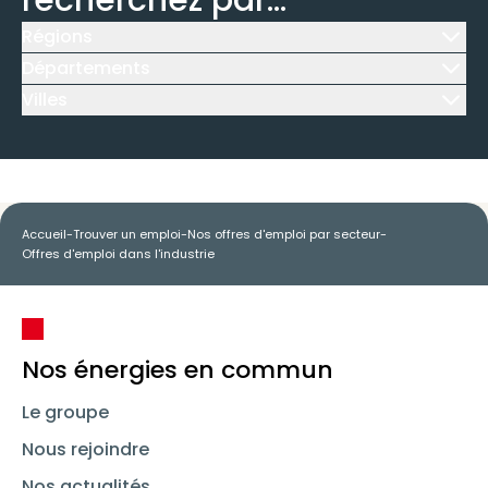
recherchez par...
Régions
Icône d'illustration
Départements
Icône d'illustration
Villes
Icône d'illustration
Accueil
-
Trouver un emploi
-
Nos offres d'emploi par secteur
-
Offres d'emploi dans l'industrie
Nos énergies en commun
Le groupe
Nous rejoindre
Nos actualités