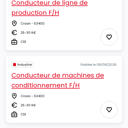
Conducteur de ligne de
production F/H
Craon - 53400
Lieu
25-30 K€
Salaire
Ajouter 
CDI
Type
Industrie
Publiée le 08/08/2026
Conducteur de machines de
conditionnement F/H
Craon - 53400
Lieu
25-30 K€
Salaire
Ajouter 
CDI
Type