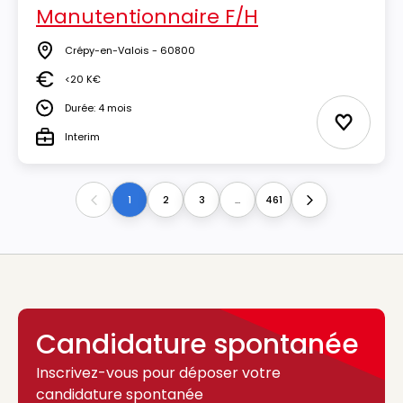
Manutentionnaire F/H
Crépy-en-Valois - 60800
Lieu
<20 K€
Salaire
Durée: 4 mois
Durée
Ajouter 
Interim
Type
1
2
3
...
461
Previous
Next
Candidature spontanée
Inscrivez-vous pour déposer votre
candidature spontanée