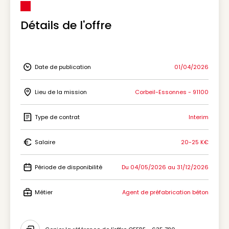
Détails de l'offre
Date de publication
01/04/2026
Icon Date de publication
Lieu de la mission
Corbeil-Essonnes - 91100
Icon Lieu de la mission
Type de contrat
Interim
Icon Type de contrat
Salaire
20-25 K€
Icon Salaire
Période de disponibilité
Du 04/05/2026 au 31/12/2026
Icon Période de disponibilité
Métier
Agent de préfabrication béton
Icon Métier