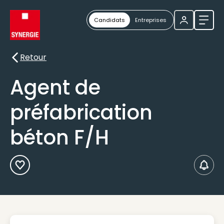
Candidats
Entreprises
Ouvri
Retour
Retour
Agent de
préfabrication
béton F/H
Ajouter aux Favoris
Créer