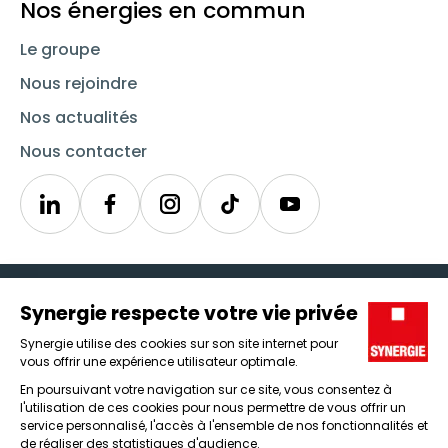
Nos énergies en commun
Le groupe
Nous rejoindre
Nos actualités
Nous contacter
Linkedin
Synergie
Instagram
TikTok
Youtube
Trouver un emploi
Icône d'illustration
Candidats
Icône d'illustration
Entreprises
Icône d'illustration
Nos agences
Icône d'illustration