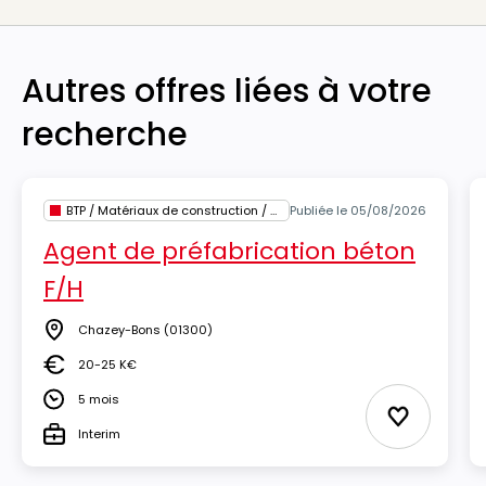
Autres offres liées à votre
recherche
BTP / Matériaux de construction / Architecture
Publiée le 05/08/2026
Agent de préfabrication béton
F/H
Chazey-Bons
(01300)
Lieu
20-25 K€
Salaire
5 mois
Durée
Ajouter au
Interim
Type