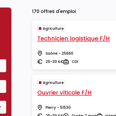
170 offres d'emploi
Agriculture
Technicien logistique F/H
Saône - 25660
Lieu
25-30 K€
CDI
Salaire
Type
Agriculture
Ouvrier viticole F/H
Pierry - 51530
Lieu
25-30 K€
Durée: 2 mois
Inter