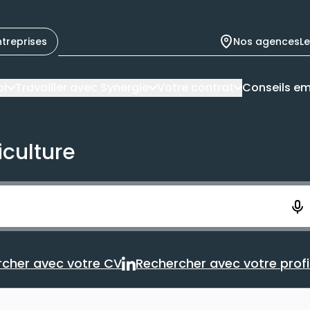
ntreprises
Nos agences
L
oi
Travailler avec Synergie
Votre contrat
Conseils em
iculture
ement. Vous aurez 10 secondes pour enregistrer votre re
cher avec votre CV
Rechercher avec votre profil
Rechercher avec votre CV
Rechercher