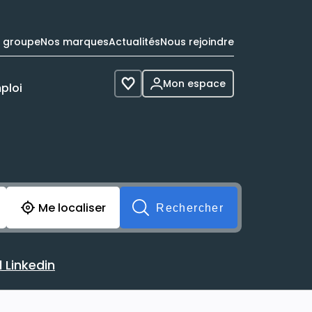
e groupe
Nos marques
Actualités
Nous rejoindre
Mon espace
ploi
Voir les favoris
cherche avant soumission du formulaire. Vous pouvez de 
Me localiser
Rechercher
 Linkedin
 avec votre profil Linkedin