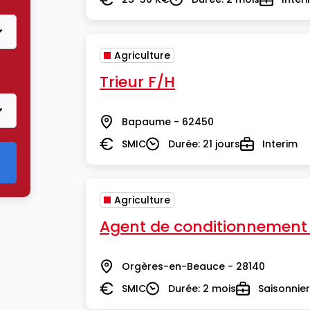
Salaire
Durée
Type
Agriculture
e
Trieur F/H
Bapaume - 62450
Lieu
SMIC
Durée: 21 jours
Interim
Salaire
Durée
Type
Agriculture
Agent de conditionnement
Orgères-en-Beauce - 28140
Lieu
SMIC
Durée: 2 mois
Saisonnier
Salaire
Durée
Type