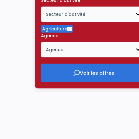
Secteur d'activité
Secteur d'activité
Icône ouvrir la liste déroulante
Agriculture
Supprimer le critère Agricultur
Agence
Agence
Icône ouvrir la liste déroulante
Voir les offres
Voir les offres