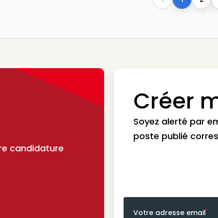
Previous
Créer m
Soyez alerté par e
poste publié corre
re candidature
*
Votre adresse email