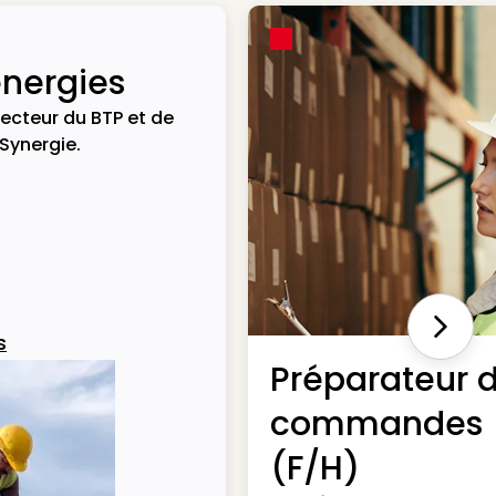
énergies
ecteur du BTP et de
 Synergie.
Next
s
Préparateur 
commandes
(F/H)