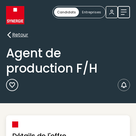
Candidats
Entreprises
Ouvri
Retour
Retour
Agent de
production F/H
Ajouter aux Favoris
Créer
Détails de l'offre