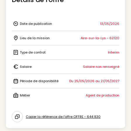
Date de publication
13/05/2026
Icon Date de publication
Lieu de la mission
Aire-sur-la-Lys - 62120
Icon Lieu de la mission
Type de contrat
Interim
Icon Type de contrat
Salaire
Salaire non renseigné
Icon Salaire
Période de disponibilité
Du 25/05/2026 au 21/05/2027
Icon Période de disponibilité
Métier
Agent de production
Icon Métier
Copier la référence de l'offre OFFRE - 644 830
Icon copy to clipboard