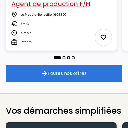
Agent de production F/H
Le Plessis-Belleville
(60330)
Lieu
SMIC
Salaire
4 mois
Durée
Ajouter aux
Interim
Type
Toutes nos offres
Toutes nos offres
Vos démarches simplifiées