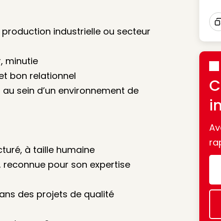
 production industrielle ou secteur
I
r, minutie
t bon relationnel
C
r au sein d’un environnement de
i
Av
ra
turé, à taille humaine
e, reconnue pour son expertise
ans des projets de qualité