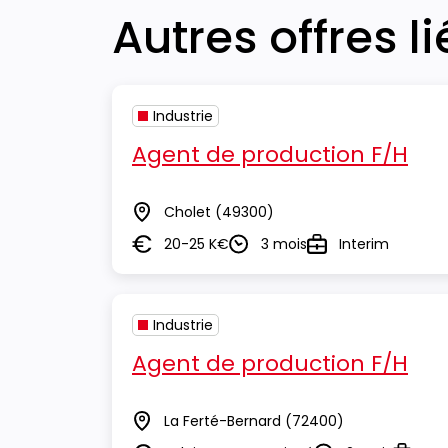
Autres offres l
Industrie
Agent de production F/H
Cholet
(49300)
Lieu
20-25 K€
3 mois
Interim
Salaire
Durée
Type
Industrie
Agent de production F/H
La Ferté-Bernard
(72400)
Lieu