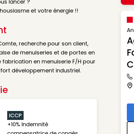
us lancer ?
housiasme et votre énergie !!
nt
An
A
omte, recherche pour son client,
F
aise de menuiseries et de portes en
e fabrication en menuiserie F/H pour
C
fort développement industriel.
Ic
ie
Ic
ICCP
+10% Indemnité
compensatrice de congés