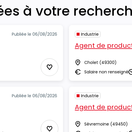
iées à votre recherc
Publiée le 06/08/2026
Industrie
Agent de product
Cholet
(49300)
Lieu
Ajouter aux Favoris
Salaire non renseigné
Salaire
D
Publiée le 06/08/2026
Industrie
Agent de product
Sèvremoine
(49450)
Lieu