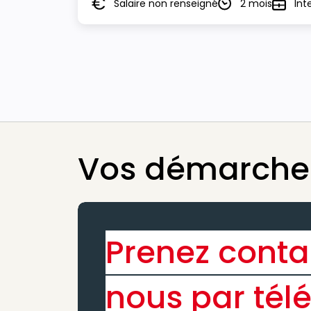
Salaire non renseigné
2 mois
Int
Salaire
Durée
Type
Vos démarches
Prenez conta
nous par tél