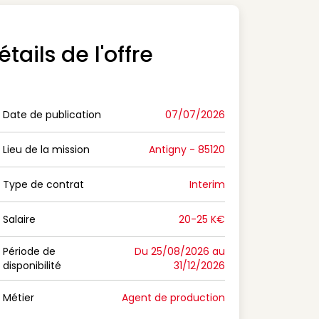
étails de l'offre
Date de publication
07/07/2026
n Date de publication
Lieu de la mission
Antigny - 85120
n Lieu de la mission
Type de contrat
Interim
on Type de contrat
Salaire
20-25 K€
n Salaire
Période de
Du 25/08/2026 au
disponibilité
31/12/2026
n Période de disponibilité
Métier
Agent de production
n Métier