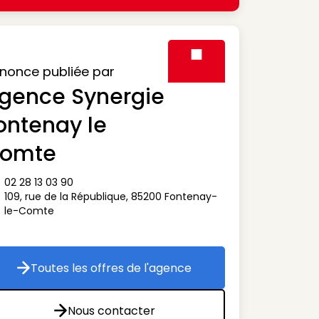
nonce publiée par
gence Synergie
Visuel générique des agen
ontenay le
omte
02 28 13 03 90
ône téléphone
109, rue de la République
,
85200
Fontenay-
ône adresse
le-Comte
Toutes les offres de l'agence
Toutes les offres de l'agence
Nous contacter