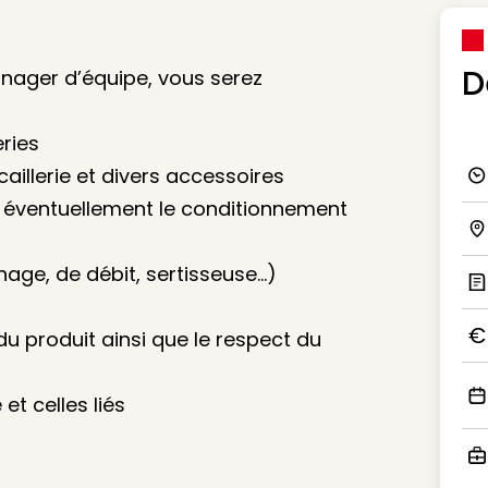
D
anager d’équipe, vous serez
ries
aillerie et divers accessoires
Ico
 et éventuellement le conditionnement
Ico
nage, de débit, sertisseuse…)
Ic
 du produit ainsi que le respect du
Ico
et celles liés
Ico
Ico