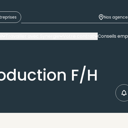
treprises
Nos agence
i
Travailler avec Synergie
Votre contrat
Conseils emp
oduction F/H
C