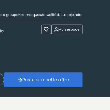
s
Le groupe
Nos marques
Actualités
Nous rejoindre
Mon espace
loi
Voir les favoris
Postuler à cette offre
réer mon alerte
Postuler à cette offre