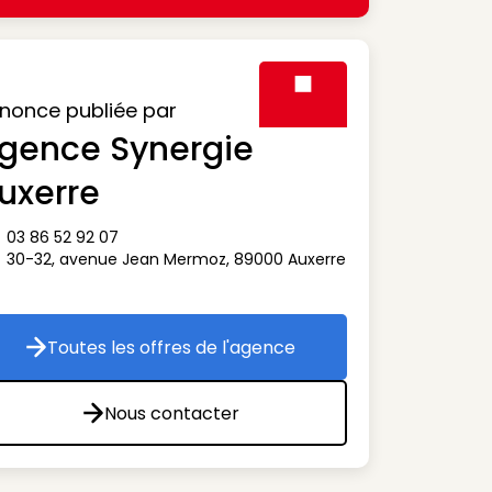
nonce publiée par
gence Synergie
Visuel générique des agen
uxerre
03 86 52 92 07
ône téléphone
30-32, avenue Jean Mermoz
,
89000
Auxerre
ône adresse
Toutes les offres de l'agence
Toutes les offres de l'agence
Nous contacter
Nous contacter