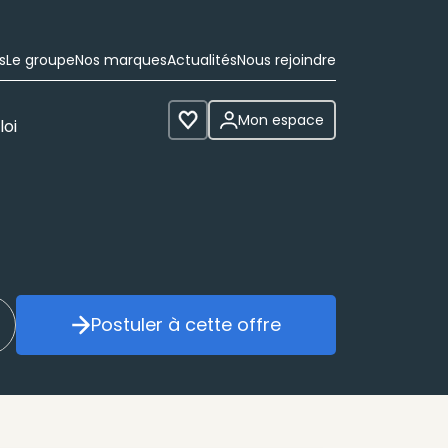
s
Le groupe
Nos marques
Actualités
Nous rejoindre
Mon espace
loi
Voir les favoris
Postuler à cette offre
réer mon alerte
Postuler à cette offre