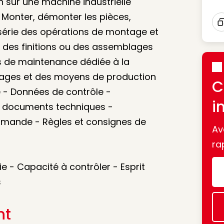
n sur une machine industrielle
 Monter, démonter les pièces,
 série des opérations de montage et
I
, des finitions ou des assemblages
s de maintenance dédiée à la
llages et des moyens de production
C
e - Données de contrôle -
i
de documents techniques -
mmande - Règles et consignes de
Av
ra
e - Capacité à contrôler - Esprit
s
nt