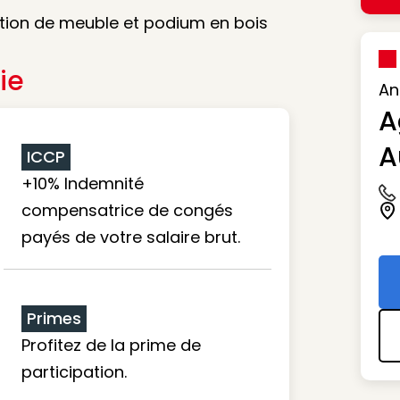
cation de meuble et podium en bois
ie
An
A
A
ICCP
+10% Indemnité
Ic
compensatrice de congés
Ic
payés de votre salaire brut.
Primes
Profitez de la prime de
participation.