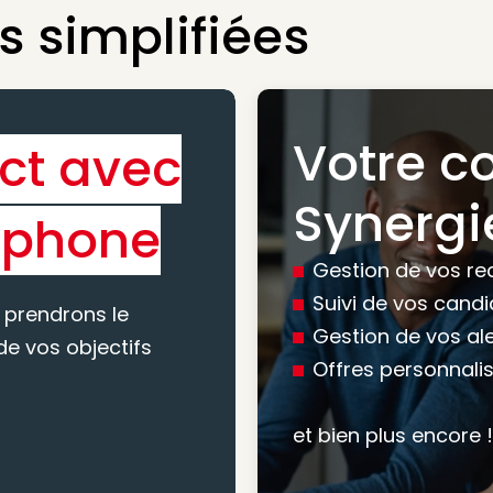
 simplifiées
Votre c
ct avec
Bénéfic
Synergi
éphone
experti
Gestion de vos re
conseil
Suivi de vos cand
 prendrons le
Gestion de vos al
e vos objectifs
Offres personnali
Nous vous accomp
votre recherche, en
et bien plus encore !
mesure pour maxim
atteindre vos objec