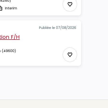
82150)
Ajouter aux Favor
Interim
ype
Publiée le 07/08/2026
ion F/H
s
(49600)
Ajouter aux Favor