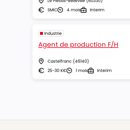
Le Plessis-Belleville
(60330)
Lieu
SMIC
4 mois
Interim
Salaire
Durée
Type
Industrie
Agent de production F/H
Castelfranc
(46140)
Lieu
25-30 K€
1 mois
Interim
Salaire
Durée
Type