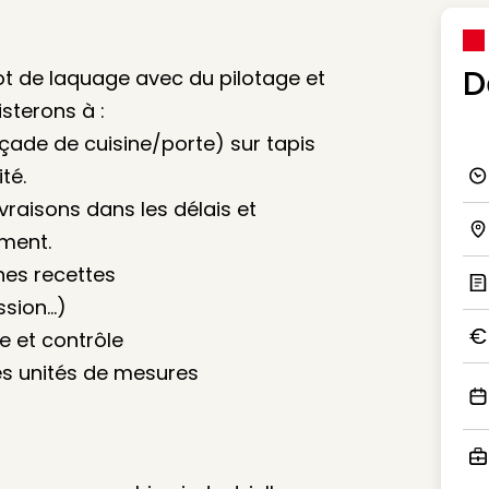
D
bot de laquage avec du pilotage et
terons à :
çade de cuisine/porte) sur tapis
té.
Ico
ivraisons dans les délais et
ement.
Ico
hes recettes
ssion…)
Ic
e et contrôle
Ico
 les unités de mesures
Ico
Ico