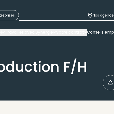
treprises
Nos agence
i
Travailler avec Synergie
Votre contrat
Conseils emp
oduction F/H
C