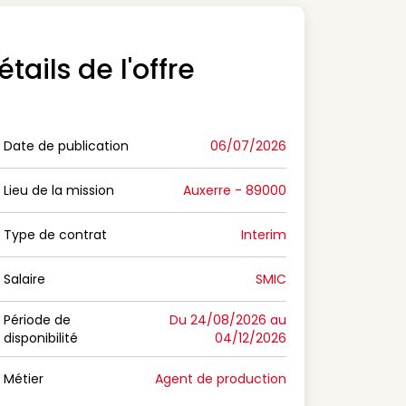
étails de l'offre
Date de publication
06/07/2026
n Date de publication
Lieu de la mission
Auxerre - 89000
n Lieu de la mission
Type de contrat
Interim
on Type de contrat
Salaire
SMIC
n Salaire
Période de
Du 24/08/2026 au
disponibilité
04/12/2026
n Période de disponibilité
Métier
Agent de production
n Métier