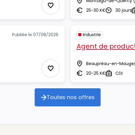
Montaigu-de-Quercy
(
Lieu
Ajouter aux Favoris
25-30 K€
30 jours
Salaire
Durée
T
Publiée le 07/08/2026
Industrie
Agent de product
Beaupréau-en-Mauge
Lieu
Ajouter aux Favoris
20-25 K€
CDI
Salaire
Type
Toutes nos offres
Toutes nos offres