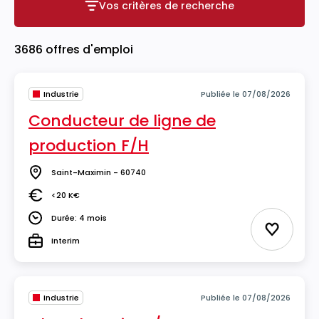
Vos critères de recherche
Vos critères de recherche
3686 offres d'emploi
Industrie
Publiée le 07/08/2026
Conducteur de ligne de
production F/H
Saint-Maximin - 60740
Lieu
<20 K€
Salaire
Durée: 4 mois
Durée
Ajouter 
Interim
Type
Industrie
Publiée le 07/08/2026