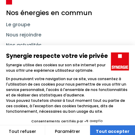
Nos énergies en commun
Le groupe
Nous rejoindre
Nos actualités
Nous contacter
Linkedin
Synergie
Instagram
TikTok
Youtube
Trouver un emploi
Icône d'illustration
Candidats
Icône d'illustration
Entreprises
Icône d'illustration
Nos agences
Icône d'illustration