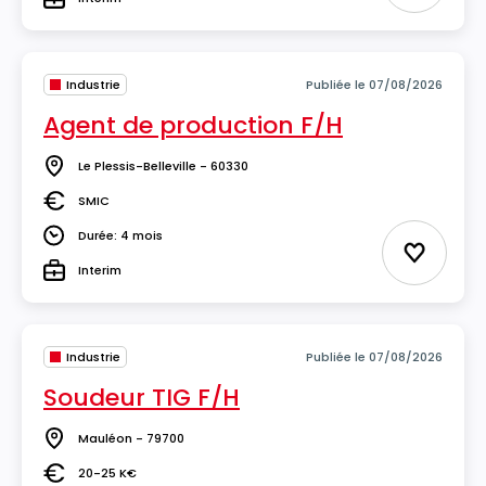
Type
Industrie
Publiée le 07/08/2026
Agent de production F/H
Le Plessis-Belleville - 60330
Lieu
SMIC
Salaire
Durée: 4 mois
Durée
Ajouter 
Interim
Type
Industrie
Publiée le 07/08/2026
Soudeur TIG F/H
Mauléon - 79700
Lieu
20-25 K€
Salaire