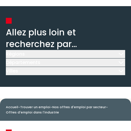
Allez plus loin et
recherchez par...
Régions
Icône d'illustration
Départements
Icône d'illustration
Villes
Icône d'illustration
Accueil
-
Trouver un emploi
-
Nos offres d'emploi par secteur
-
Offres d'emploi dans l'industrie