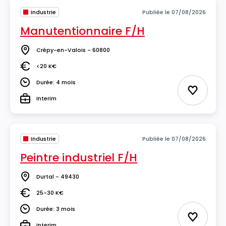
Industrie
Publiée le 07/08/2026
Manutentionnaire F/H
Crépy-en-Valois - 60800
Lieu
<20 K€
Salaire
Durée: 4 mois
Durée
Ajouter 
Interim
Type
Industrie
Publiée le 07/08/2026
Peintre industriel F/H
Durtal - 49430
Lieu
25-30 K€
Salaire
Durée: 3 mois
Durée
Ajouter 
Interim