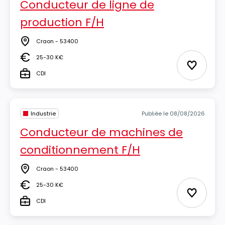
Conducteur de ligne de
production F/H
Craon - 53400
Lieu
25-30 K€
Salaire
Ajouter 
CDI
Type
Industrie
Publiée le 08/08/2026
Conducteur de machines de
conditionnement F/H
Craon - 53400
Lieu
25-30 K€
Salaire
Ajouter 
CDI
Type