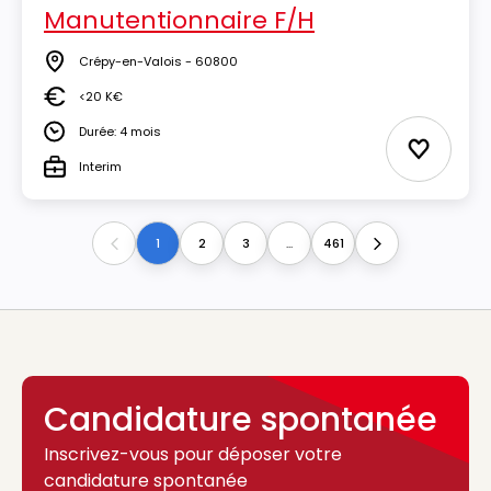
Manutentionnaire F/H
Crépy-en-Valois - 60800
Lieu
<20 K€
Salaire
Durée: 4 mois
Durée
Ajouter 
Interim
Type
1
2
3
...
461
Previous
Next
Candidature spontanée
Inscrivez-vous pour déposer votre
candidature spontanée