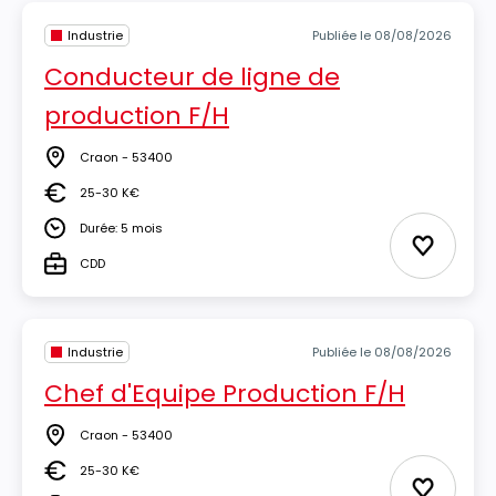
Industrie
Publiée le 08/08/2026
Conducteur de ligne de
production F/H
Craon - 53400
Lieu
25-30 K€
Salaire
Durée: 5 mois
Durée
Ajouter 
CDD
Type
Industrie
Publiée le 08/08/2026
Chef d'Equipe Production F/H
Craon - 53400
Lieu
25-30 K€
Salaire