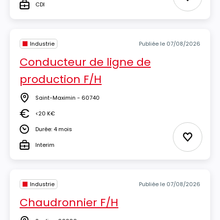
Ajouter 
CDI
Type
Industrie
Publiée le 07/08/2026
Conducteur de ligne de
production F/H
Saint-Maximin - 60740
Lieu
<20 K€
Salaire
Durée: 4 mois
Durée
Ajouter 
Interim
Type
Industrie
Publiée le 07/08/2026
Chaudronnier F/H