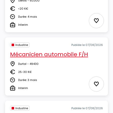
Senlis - 60300
Lieu
<20 K€
Salaire
Durée: 4 mois
Durée
Ajouter 
Interim
Type
Industrie
Publiée le 07/08/2026
Mécanicien automobile F/H
Durtal - 49430
Lieu
25-30 K€
Salaire
Durée: 3 mois
Durée
Ajouter 
Interim
Type
Industrie
Publiée le 07/08/2026