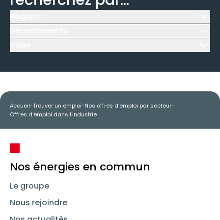
recherchez par...
Régions
Icône d'illustration
Départements
Icône d'illustration
Villes
Icône d'illustration
Accueil
-
Trouver un emploi
-
Nos offres d'emploi par secteur
-
Offres d'emploi dans l'industrie
Nos énergies en commun
Le groupe
Nous rejoindre
Nos actualités