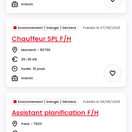
Ajouter 
Interim
Type
Environnement / Energie / Déchets
Publiée le 07/08/2026
Chauffeur SPL F/H
Montech - 82700
Lieu
20-25 K€
Salaire
Durée: 10 jours
Durée
Ajouter 
Interim
Type
Environnement / Energie / Déchets
Publiée le 06/08/2026
Assistant planification F/H
Paris - 75011
Lieu