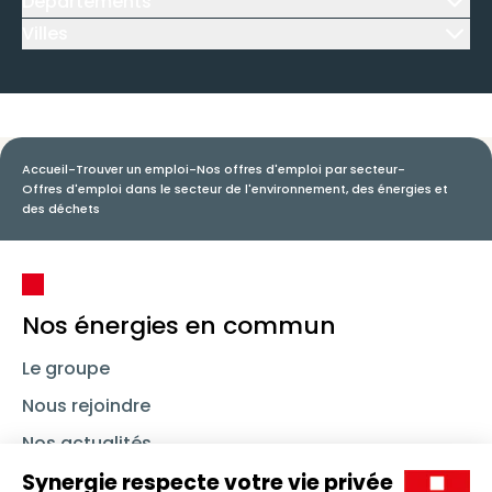
Départements
Icône d'illustration
Villes
Icône d'illustration
Accueil
-
Trouver un emploi
-
Nos offres d'emploi par secteur
-
Offres d'emploi dans le secteur de l'environnement, des énergies et
des déchets
Nos énergies en commun
Le groupe
Nous rejoindre
Nos actualités
Nous contacter