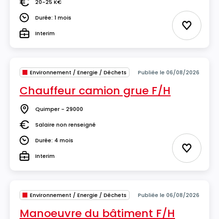
20-25 K€
Salaire
Durée: 1 mois
Durée
Ajouter 
Interim
Type
Environnement / Energie / Déchets
Publiée le 06/08/2026
Chauffeur camion grue F/H
Quimper - 29000
Lieu
Salaire non renseigné
Salaire
Durée: 4 mois
Durée
Ajouter 
Interim
Type
Environnement / Energie / Déchets
Publiée le 06/08/2026
Manoeuvre du bâtiment F/H