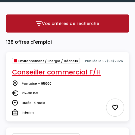
Vos critères de recherche
Vos critères de recherche
138 offres d'emploi
Environnement / Energie / Déchets
Publiée le 07/08/2026
Conseiller commercial F/H
Pontoise - 95000
Lieu
25-30 K€
Salaire
Durée: 4 mois
Durée
Ajouter 
Interim
Type