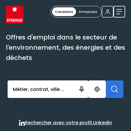
Candidats
Entreprises
Ouvri
Offres d'emploi dans le secteur de
l'environnement, des énergies et des
déchets
Activer l’élément pour lancer l’enregistrement. Vou
Rechercher avec votre profil Linkedin
Rechercher avec votre profi