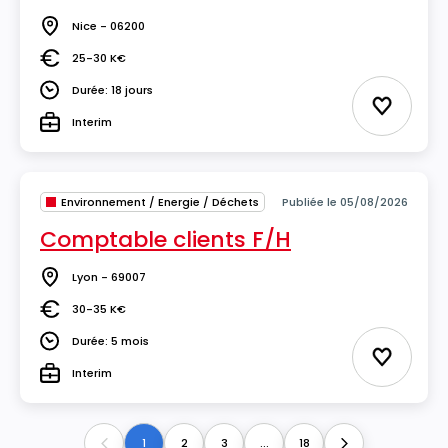
Nice - 06200
Lieu
25-30 K€
Salaire
Durée: 18 jours
Durée
Ajouter 
Interim
Type
Environnement / Energie / Déchets
Publiée le 05/08/2026
Comptable clients F/H
Lyon - 69007
Lieu
30-35 K€
Salaire
Durée: 5 mois
Durée
Ajouter 
Interim
Type
1
2
3
...
18