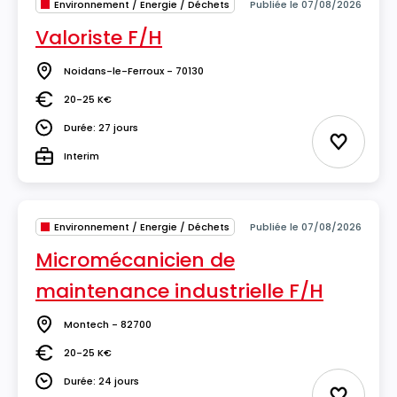
Environnement / Energie / Déchets
Publiée le 07/08/2026
Valoriste F/H
Noidans-le-Ferroux - 70130
Lieu
20-25 K€
Salaire
Durée: 27 jours
Durée
Ajouter 
Interim
Type
Environnement / Energie / Déchets
Publiée le 07/08/2026
Micromécanicien de
maintenance industrielle F/H
Montech - 82700
Lieu
20-25 K€
Salaire
Durée: 24 jours
Durée