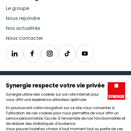
Le groupe
Nous rejoindre
Nos actualités
Nous contacter
Linkedin
Synergie
Instagram
TikTok
Youtube
Trouver un emploi
Icône d'illustration
Candidats
Icône d'illustration
Entreprises
Icône d'illustration
Nos agences
Icône d'illustration
Conditions générales d'utilisation et mentions légales