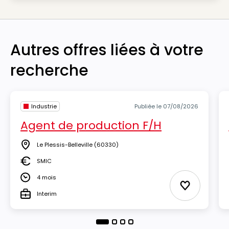
Autres offres liées à votre
recherche
Industrie
Publiée le 07/08/2026
Agent de production F/H
Le Plessis-Belleville
(60330)
Lieu
SMIC
Salaire
4 mois
Durée
Ajouter aux
Interim
Type