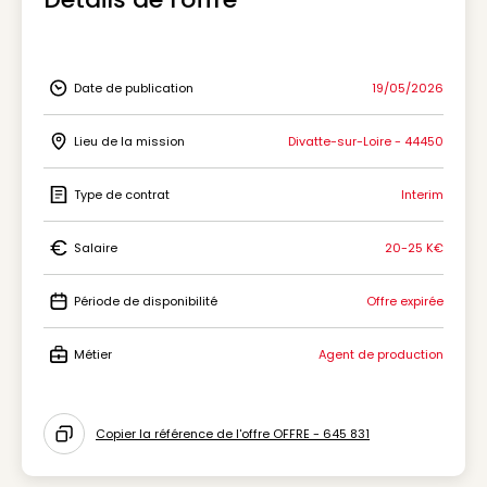
Date de publication
19/05/2026
Icon Date de publication
Lieu de la mission
Divatte-sur-Loire - 44450
Icon Lieu de la mission
Type de contrat
Interim
Icon Type de contrat
Salaire
20-25 K€
Icon Salaire
Période de disponibilité
Offre expirée
Icon Période de disponibilité
Métier
Agent de production
Icon Métier
Copier la référence de l'offre OFFRE - 645 831
Icon copy to clipboard