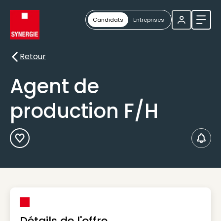
Candidats
Entreprises
Ouvri
Retour
Retour
Agent de
production F/H
Ajouter aux Favoris
Créer
Détails de l'offre