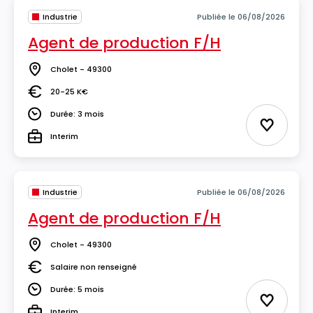
Industrie
Publiée le 06/08/2026
Agent de production F/H
Cholet - 49300
Lieu
20-25 K€
Salaire
Durée: 3 mois
Durée
Ajouter 
Interim
Type
Industrie
Publiée le 06/08/2026
Agent de production F/H
Cholet - 49300
Lieu
Salaire non renseigné
Salaire
Durée: 5 mois
Durée
Ajouter 
Interim