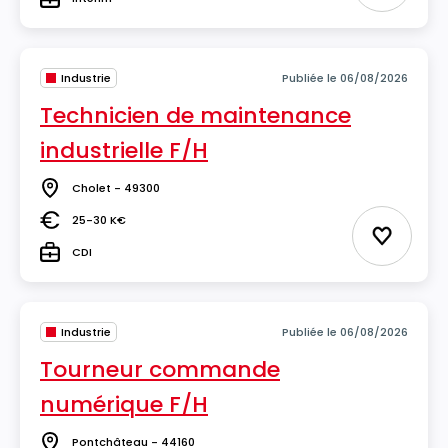
Type
Industrie
Publiée le 06/08/2026
Technicien de maintenance
industrielle F/H
Cholet - 49300
Lieu
25-30 K€
Salaire
Ajouter 
CDI
Type
Industrie
Publiée le 06/08/2026
Tourneur commande
numérique F/H
Pontchâteau - 44160