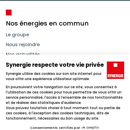
Nos énergies en commun
Le groupe
Nous rejoindre
Nos actualités
Nous contacter
Linkedin
Synergie
Instagram
TikTok
Youtube
Trouver un emploi
Icône d'illustration
Candidats
Icône d'illustration
Entreprises
Icône d'illustration