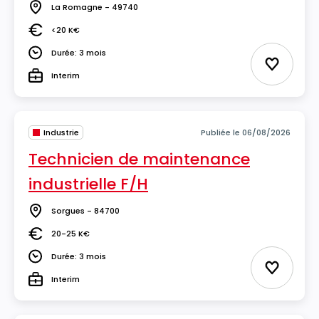
La Romagne - 49740
Lieu
<20 K€
Salaire
Durée: 3 mois
Durée
Ajouter 
Interim
Type
Industrie
Publiée le 06/08/2026
Technicien de maintenance
industrielle F/H
Sorgues - 84700
Lieu
20-25 K€
Salaire
Durée: 3 mois
Durée
Ajouter 
Interim
Type