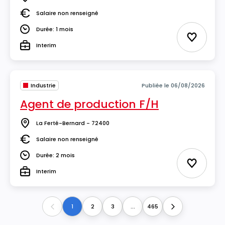
Lieu
Salaire non renseigné
Salaire
Durée: 1 mois
Durée
Ajouter 
Interim
Type
Industrie
Publiée le 06/08/2026
Agent de production F/H
La Ferté-Bernard - 72400
Lieu
Salaire non renseigné
Salaire
Durée: 2 mois
Durée
Ajouter 
Interim
Type
1
2
3
...
465
Previous
Next