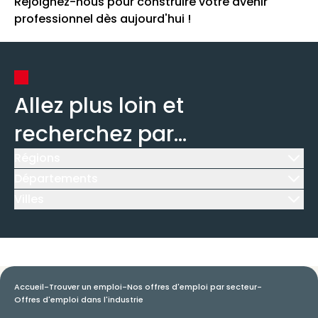
Rejoignez-nous pour construire votre avenir
professionnel dès aujourd'hui !
Allez plus loin et
recherchez par...
Régions
Icône d'illustration
Départements
Icône d'illustration
Villes
Icône d'illustration
Accueil
-
Trouver un emploi
-
Nos offres d'emploi par secteur
-
Offres d'emploi dans l'industrie