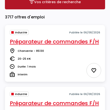
Vos critères de recherche
Vos critères de recherche
3717 offres d'emploi
Industrie
Publiée le 06/08/2026
Préparateur de commandes F/H
Chanverrie - 85130
Lieu
20-25 K€
Salaire
Durée: 1 mois
Durée
Ajouter 
Interim
Type
Industrie
Publiée le 06/08/2026
Préparateur de commandes F/H