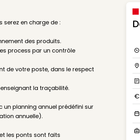
D
us serez en charge de :
onnement des produits.
 des process par un contrôle
Ico
nt de votre poste, dans le respect
Ico
renseignant la traçabilité.
Ic
Ico
c un planning annuel prédéfini sur
tion annuelle).
Ico
et les ponts sont faits
Ico