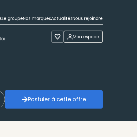
s
Le groupe
Nos marques
Actualités
Nous rejoindre
Mon espace
loi
Voir les favoris
Postuler à cette offre
réer mon alerte
Postuler à cette offre