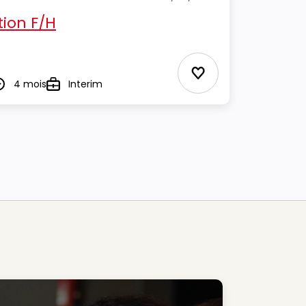
ion F/H
Ajouter aux Favor
4 mois
Interim
urée
Type