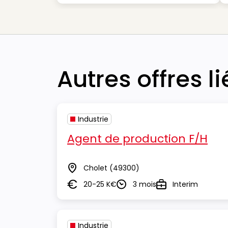
Autres offres l
Industrie
Agent de production F/H
Cholet
(49300)
Lieu
20-25 K€
3 mois
Interim
Salaire
Durée
Type
Industrie