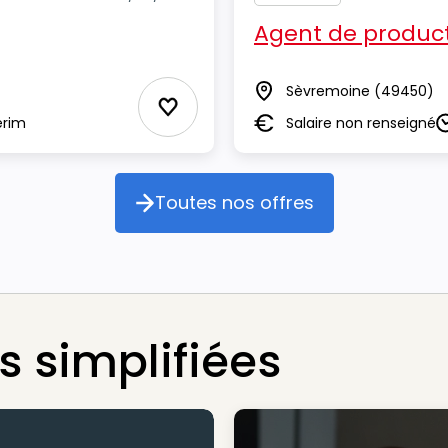
Agent de product
Sèvremoine
(49450)
Lieu
Ajouter aux Favoris
erim
Salaire non renseigné
Salaire
D
Toutes nos offres
Toutes nos offres
 simplifiées