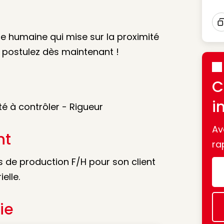
I
le humaine qui mise sur la proximité
t postulez dès maintenant !
C
i
é à contrôler - Rigueur
Av
nt
ra
 de production F/H pour son client
elle.
ie