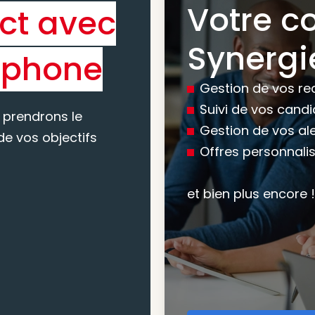
Votre c
ct avec
Bénéfic
Synergi
éphone
experti
Gestion de vos re
conseil
Suivi de vos cand
 prendrons le
Gestion de vos al
e vos objectifs
Offres personnali
Nous vous accomp
votre recherche, en
et bien plus encore !
mesure pour maxim
atteindre vos objec