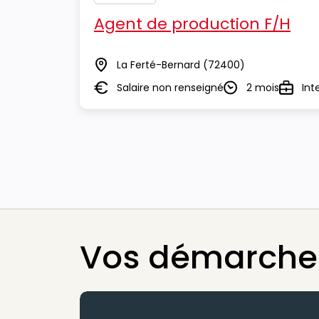
Agent de production F/H
La Ferté-Bernard
(72400)
Lieu
Salaire non renseigné
2 mois
Int
Salaire
Durée
Type
Vos démarches