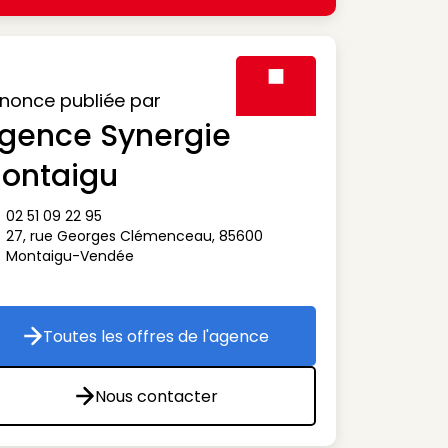
nonce publiée par
gence Synergie
Visuel générique des agen
ontaigu
02 51 09 22 95
ône téléphone
27, rue Georges Clémenceau
,
85600
ône adresse
Montaigu-Vendée
Toutes les offres de l'agence
Toutes les offres de l'agence
Nous contacter
Nous contacter