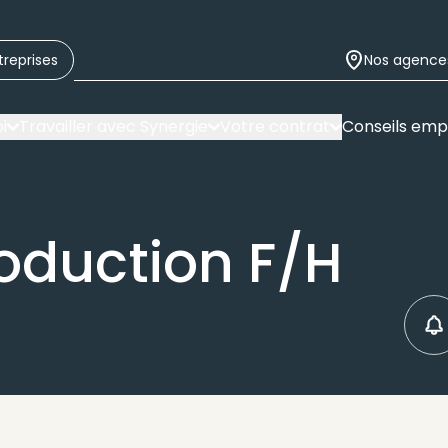
treprises
Nos agence
i
Travailler avec Synergie
Votre contrat
Conseils emp
oduction F/H
C