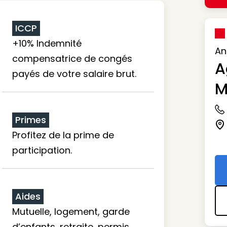
ICCP
+10% Indemnité
An
compensatrice de congés
A
payés de votre salaire brut.
M
Ic
Primes
Ic
Profitez de la prime de
participation.
Aides
Mutuelle, logement, garde
d’enfants, retraite, permis…