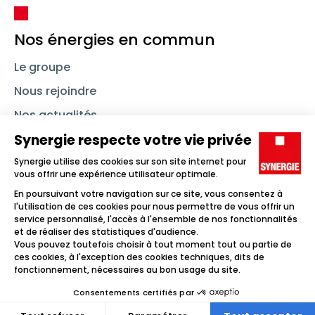
Nos énergies en commun
Le groupe
Nous rejoindre
Nos actualités
Nous contacter
Linkedin
Synergie
Instagram
TikTok
Youtube
Trouver un emploi
Icône d'illustration
Candidats
Icône d'illustration
Entreprises
Icône d'illustration
Nos agences
Icône d'illustration