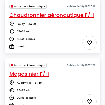
Industrie Aéronautique
Publiée le 10/08/2026
Chaudronnier aéronautique F/H
Louey - 65290
Lieu
25-30 K€
Salaire
Durée: 5 mois
Durée
Ajouter 
Interim
Type
Industrie Aéronautique
Publiée le 10/08/2026
Magasinier F/H
Aucamville - 31140
Lieu
20-25 K€
Salaire
Durée: 18 mois
Durée
Ajouter 