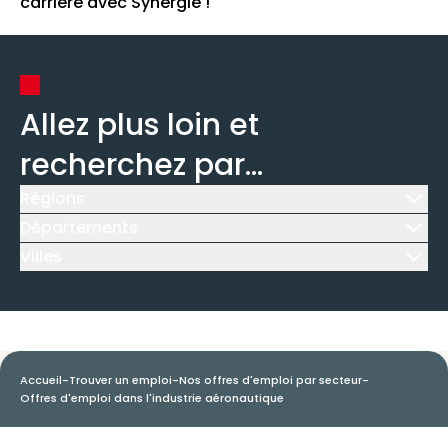
carrière avec Synergie !
Allez plus loin et
recherchez par...
Régions
Icône d'illustration
Départements
Icône d'illustration
Villes
Icône d'illustration
Accueil
-
Trouver un emploi
-
Nos offres d'emploi par secteur
-
Offres d'emploi dans l'industrie aéronautique