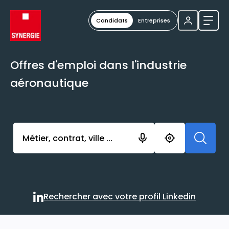
Candidats
Entreprises
Ouvri
Offres d'emploi dans l'industrie
aéronautique
Activer l’élément pour lancer l’enregistrement. Vou
Rechercher avec votre profil Linkedin
Rechercher avec votre profi