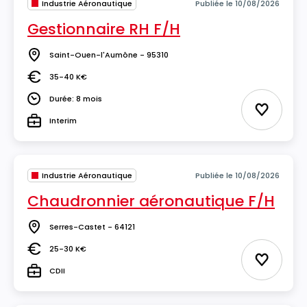
Industrie Aéronautique
Publiée le 10/08/2026
Gestionnaire RH F/H
Saint-Ouen-l'Aumône - 95310
Lieu
35-40 K€
Salaire
Durée: 8 mois
Durée
Ajouter 
Interim
Type
Industrie Aéronautique
Publiée le 10/08/2026
Chaudronnier aéronautique F/H
Serres-Castet - 64121
Lieu
25-30 K€
Salaire
Ajouter 
CDII
Type