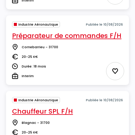
Interim
Type
Industrie Aéronautique
Publiée le 10/08/2026
Préparateur de commandes F/H
Cornebarrieu - 31700
Lieu
20-25 K€
Salaire
Durée: 18 mois
Durée
Ajouter 
Interim
Type
Industrie Aéronautique
Publiée le 10/08/2026
Chauffeur SPL F/H
Blagnac - 31700
Lieu
20-25 K€