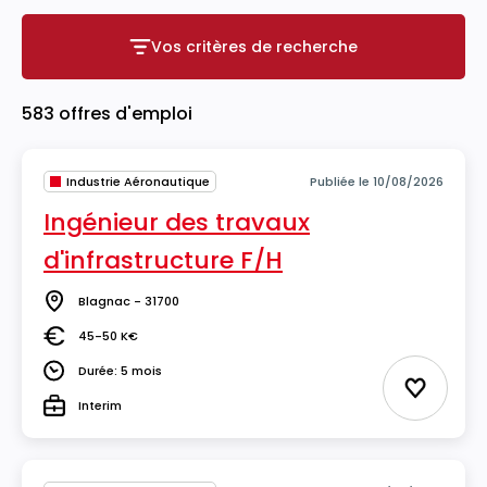
Vos critères de recherche
Vos critères de recherche
583 offres d'emploi
Industrie Aéronautique
Publiée le 10/08/2026
Ingénieur des travaux
d'infrastructure F/H
Blagnac - 31700
Lieu
45-50 K€
Salaire
Durée: 5 mois
Durée
Ajouter 
Interim
Type