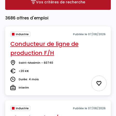
Vos critères de recherche
Vos critères de recherche
3686 offres d'emploi
Industrie
Publiée le 07/08/2026
Conducteur de ligne de
production F/H
Saint-Maximin - 60740
Lieu
<20 K€
Salaire
Durée: 4 mois
Durée
Ajouter 
Interim
Type
Industrie
Publiée le 07/08/2026