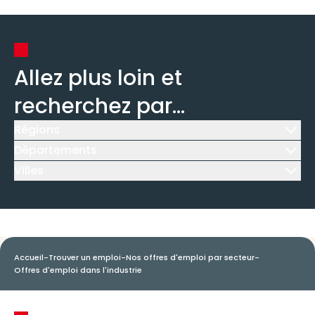
Allez plus loin et
recherchez par...
Régions
Icône d'illustration
Départements
Icône d'illustration
Villes
Icône d'illustration
Accueil
-
Trouver un emploi
-
Nos offres d'emploi par secteur
-
Offres d'emploi dans l'industrie