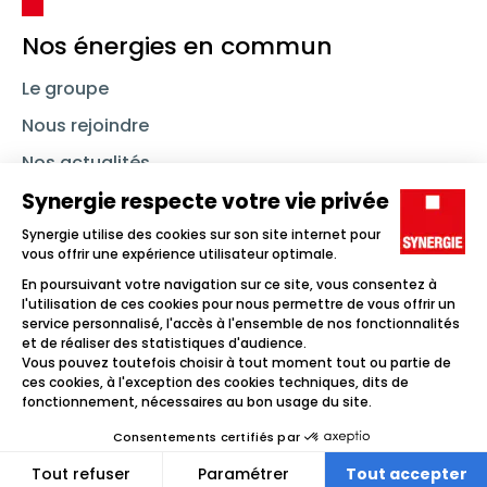
Nos énergies en commun
Le groupe
Nous rejoindre
Nos actualités
Nous contacter
Linkedin
Synergie
Instagram
TikTok
Youtube
Trouver un emploi
Icône d'illustration
Candidats
Icône d'illustration
Entreprises
Icône d'illustration
Nos agences
Icône d'illustration