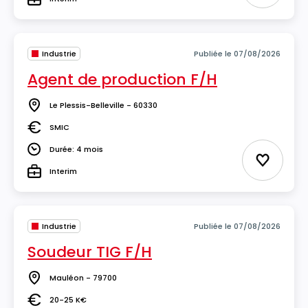
Type
Industrie
Publiée le 07/08/2026
Agent de production F/H
Le Plessis-Belleville - 60330
Lieu
SMIC
Salaire
Durée: 4 mois
Durée
Ajouter 
Interim
Type
Industrie
Publiée le 07/08/2026
Soudeur TIG F/H
Mauléon - 79700
Lieu
20-25 K€
Salaire