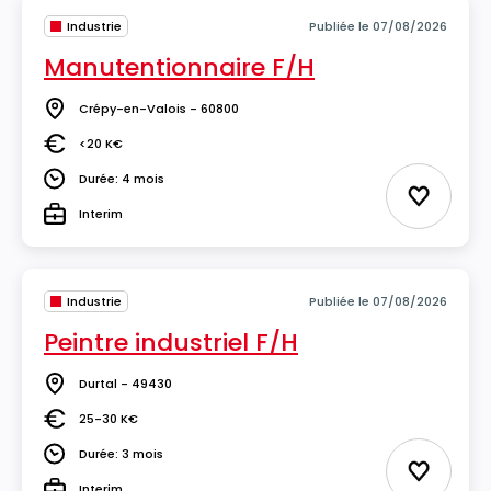
Industrie
Publiée le 07/08/2026
Manutentionnaire F/H
Crépy-en-Valois - 60800
Lieu
<20 K€
Salaire
Durée: 4 mois
Durée
Ajouter 
Interim
Type
Industrie
Publiée le 07/08/2026
Peintre industriel F/H
Durtal - 49430
Lieu
25-30 K€
Salaire
Durée: 3 mois
Durée
Ajouter 
Interim