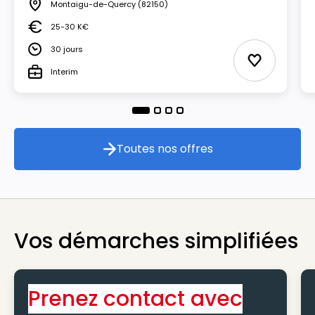
Montaigu-de-Quercy
(82150)
Lieu
25-30 K€
Salaire
30 jours
Durée
Ajouter aux
Interim
Type
Toutes nos offres
Toutes nos offres
Vos démarches simplifiées
Prenez contact avec