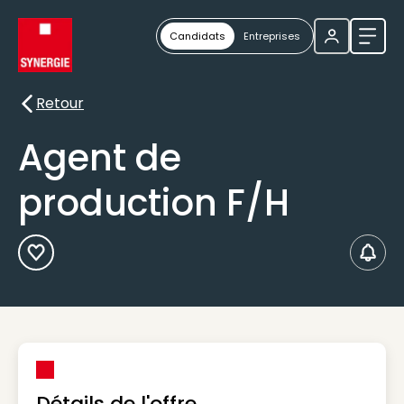
Candidats
Entreprises
Ouvri
Retour
Retour
Agent de
production F/H
Ajouter aux Favoris
Créer
Détails de l'offre