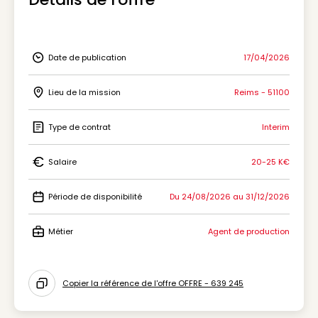
Date de publication
17/04/2026
Icon Date de publication
Lieu de la mission
Reims - 51100
Icon Lieu de la mission
Type de contrat
Interim
Icon Type de contrat
Salaire
20-25 K€
Icon Salaire
Période de disponibilité
Du 24/08/2026 au 31/12/2026
Icon Période de disponibilité
Métier
Agent de production
Icon Métier
Copier la référence de l'offre OFFRE - 639 245
Icon copy to clipboard