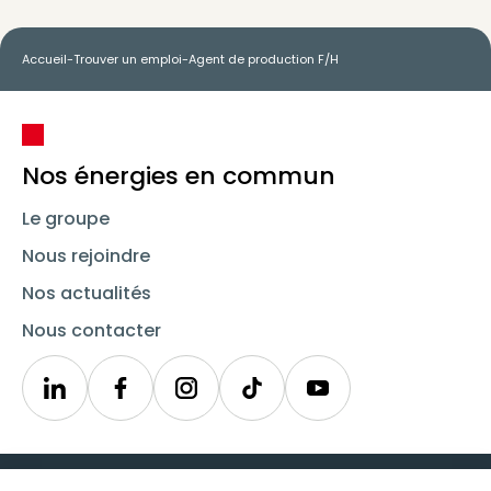
Accueil
-
Trouver un emploi
-
Agent de production F/H
Nos énergies en commun
Le groupe
Nous rejoindre
Nos actualités
Nous contacter
Linkedin
Synergie
Instagram
TikTok
Youtube
Trouver un emploi