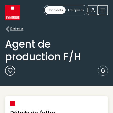
Candidats
Entreprises
Ouvri
Retour
Retour
Agent de
production F/H
Ajouter aux Favoris
Créer
Détails de l'offre