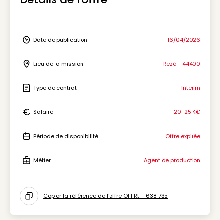
Date de publication
16/04/2026
Icon Date de publication
Lieu de la mission
Rezé - 44400
Icon Lieu de la mission
Type de contrat
Interim
Icon Type de contrat
Salaire
20-25 K€
Icon Salaire
Période de disponibilité
Offre expirée
Icon Période de disponibilité
Métier
Agent de production
Icon Métier
Copier la référence de l'offre OFFRE - 638 735
Icon copy to clipboard