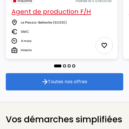
Industrie
Publiée le 07/08/2026
Agent de production F/H
Le Plessis-Belleville
(60330)
Lieu
SMIC
Salaire
4 mois
Durée
Ajouter aux
Interim
Type
Toutes nos offres
Toutes nos offres
Vos démarches simplifiées