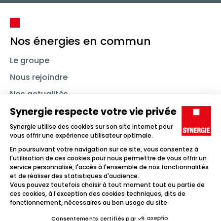
Nos énergies en commun
Le groupe
Nous rejoindre
Nos actualités
Nous contacter
Linkedin
Synergie
Instagram
TikTok
Youtube
Trouver un emploi
Icône d'illustration
Candidats
Icône d'illustration
Entreprises
Icône d'illustration