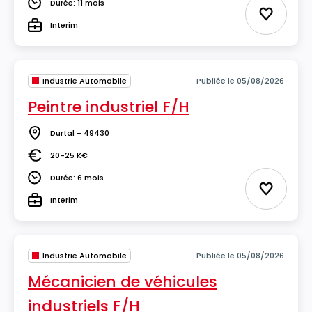
Durée: 11 mois
Durée
Ajouter 
Interim
Type
Industrie Automobile
Publiée le 05/08/2026
Peintre industriel F/H
Durtal - 49430
Lieu
20-25 K€
Salaire
Durée: 6 mois
Durée
Ajouter 
Interim
Type
Industrie Automobile
Publiée le 05/08/2026
Mécanicien de véhicules
industriels F/H