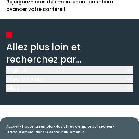
Rejoignez-nous dès maintenant pour faire
avancer votre carrière !
Allez plus loin et
recherchez par...
Régions
Icône d'illustration
Départements
Icône d'illustration
Villes
Icône d'illustration
Accueil
-
Trouver un emploi
-
Nos offres d'emploi par secteur
-
Offres d'emploi dans le secteur automobile