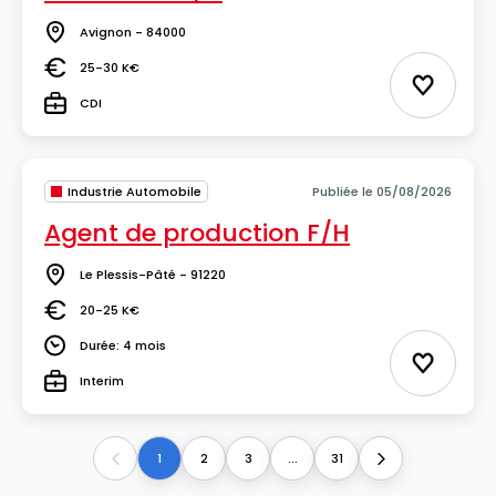
Avignon - 84000
Lieu
25-30 K€
Salaire
Ajouter 
CDI
Type
Industrie Automobile
Publiée le 05/08/2026
Agent de production F/H
Le Plessis-Pâté - 91220
Lieu
20-25 K€
Salaire
Durée: 4 mois
Durée
Ajouter 
Interim
Type
1
2
3
...
31
Previous
Next