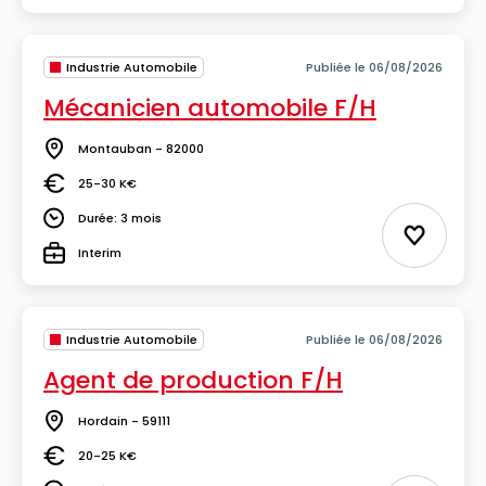
Industrie Automobile
Publiée le 06/08/2026
Mécanicien automobile F/H
Montauban - 82000
Lieu
25-30 K€
Salaire
Durée: 3 mois
Durée
Ajouter 
Interim
Type
Industrie Automobile
Publiée le 06/08/2026
Agent de production F/H
Hordain - 59111
Lieu
20-25 K€
Salaire