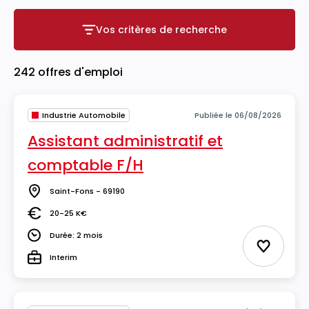
Vos critères de recherche
Vos critères de recherche
242 offres d'emploi
Industrie Automobile
Publiée le 06/08/2026
Assistant administratif et
comptable F/H
Saint-Fons - 69190
Lieu
20-25 K€
Salaire
Durée: 2 mois
Durée
Ajouter 
Interim
Type