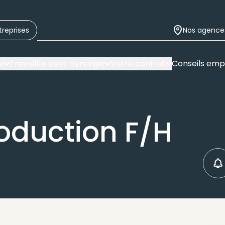
treprises
Nos agence
i
Travailler avec Synergie
Votre contrat
Conseils emp
oduction F/H
C