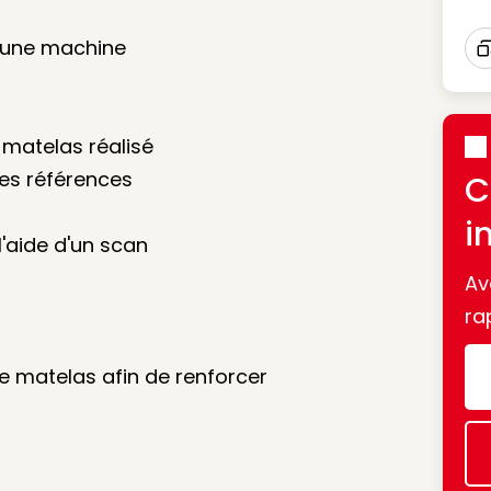
d'une machine
I
 matelas réalisé
des références
C
i
 l'aide d'un scan
Av
ra
le matelas afin de renforcer