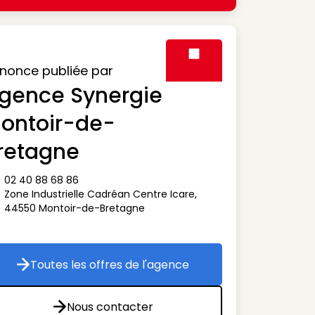
nonce publiée par
gence Synergie
Visuel générique des agen
ontoir-de-
retagne
02 40 88 68 86
ône téléphone
Zone Industrielle Cadréan Centre Icare
,
ône adresse
44550
Montoir-de-Bretagne
Toutes les offres de l'agence
Toutes les offres de l'agence
Nous contacter