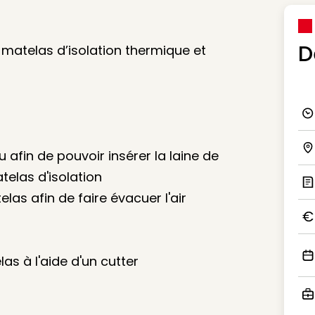
D
 matelas d’isolation thermique et
Ico
su afin de pouvoir insérer la laine de
Ico
elas d'isolation
elas afin de faire évacuer l'air
Ic
Ico
as à l'aide d'un cutter
Ico
Ico