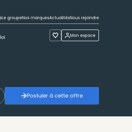
s
Le groupe
Nos marques
Actualités
Nous rejoindre
Mon espace
loi
Voir les favoris
Postuler à cette offre
réer mon alerte
Postuler à cette offre