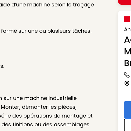
’aide d’une machine selon le traçage
An
 formé sur une ou plusieurs tâches.
A
M
B
s.
Ic
Ic
n sur une machine industrielle
 Monter, démonter les pièces,
 série des opérations de montage et
, des finitions ou des assemblages