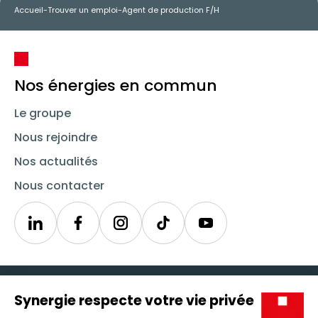
Accueil
-
Trouver un emploi
-
Agent de production F/H
Nos énergies en commun
Le groupe
Nous rejoindre
Nos actualités
Nous contacter
Linkedin
Synergie
Instagram
TikTok
Youtube
Trouver un emploi
Icône d'illustration
Candidats
Icône d'illustration