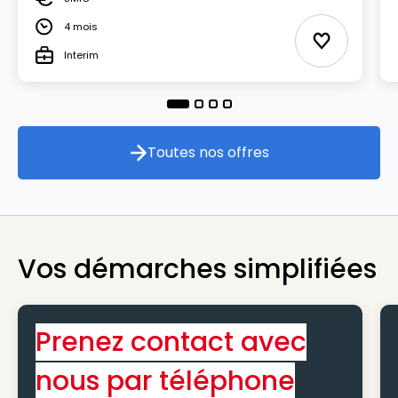
Salaire
4 mois
Durée
Ajouter aux
Interim
Type
Toutes nos offres
Toutes nos offres
Vos démarches simplifiées
Prenez contact avec
nous par téléphone