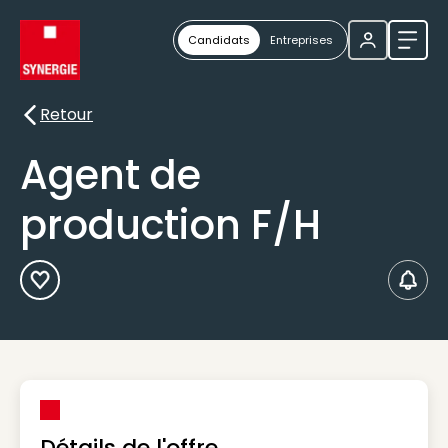
Candidats
Entreprises
Ouvri
Retour
Retour
Agent de
production F/H
Ajouter aux Favoris
Créer
Détails de l'offre