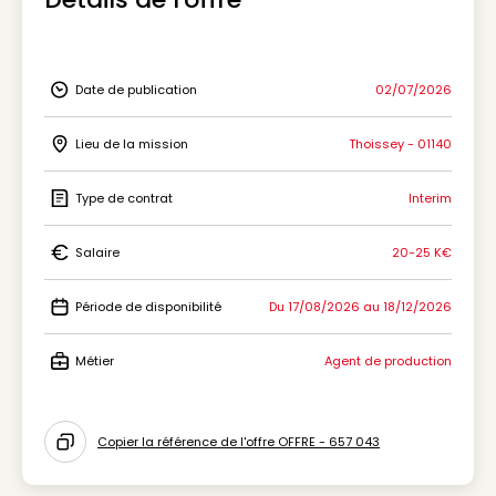
Date de publication
02/07/2026
Icon Date de publication
Lieu de la mission
Thoissey - 01140
Icon Lieu de la mission
Type de contrat
Interim
Icon Type de contrat
Salaire
20-25 K€
Icon Salaire
Période de disponibilité
Du 17/08/2026 au 18/12/2026
Icon Période de disponibilité
Métier
Agent de production
Icon Métier
Copier la référence de l'offre OFFRE - 657 043
Icon copy to clipboard