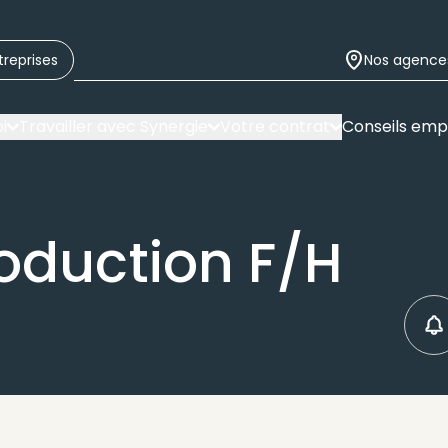
treprises
Nos agence
i
Travailler avec Synergie
Votre contrat
Conseils emp
oduction F/H
C