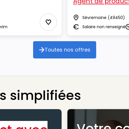
Agent de product
Sèvremoine
(49450)
Lieu
Ajouter aux Favoris
erim
Salaire non renseigné
Salaire
D
Toutes nos offres
Toutes nos offres
 simplifiées
Votre c