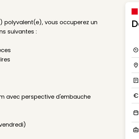
D
e) polyvalent(e), vous occuperez un
s suivantes :
ièces
Ico
ires
Ico
Ic
rim avec perspective d'embauche
Ico
Ico
 vendredi)
Ico