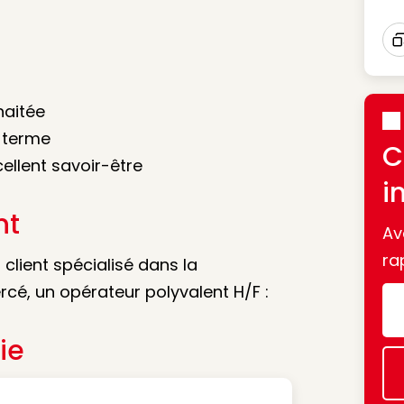
I
haitée
g terme
C
llent savoir-être
i
nt
Av
ra
client spécialisé dans la
cé, un opérateur polyvalent H/F :
ie