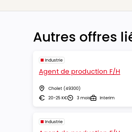
Autres offres l
Industrie
Agent de production F/H
Cholet
(49300)
Lieu
20-25 K€
3 mois
Interim
Salaire
Durée
Type
Industrie