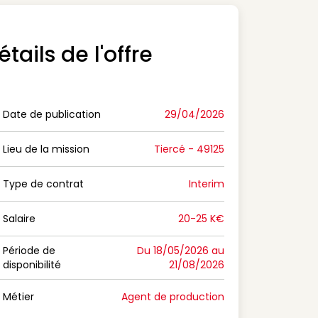
étails de l'offre
Date de publication
29/04/2026
n Date de publication
Lieu de la mission
Tiercé - 49125
n Lieu de la mission
Type de contrat
Interim
on Type de contrat
Salaire
20-25 K€
n Salaire
Période de
Du 18/05/2026 au
disponibilité
21/08/2026
n Période de disponibilité
Métier
Agent de production
n Métier