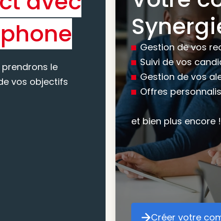
ct avec
Bénéfic
Synergi
éphone
experti
Gestion de vos re
conseil
Suivi de vos cand
 prendrons le
Gestion de vos al
e vos objectifs
Offres personnali
Nous vous accomp
votre recherche, en
et bien plus encore !
mesure pour maxim
atteindre vos objec
Créer votre co