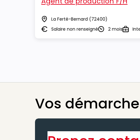
Agent de production F/H
La Ferté-Bernard
(72400)
Lieu
Salaire non renseigné
2 mois
Int
Salaire
Durée
Type
Vos démarches