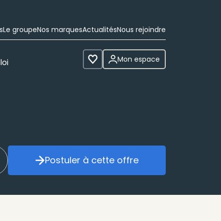
s
Le groupe
Nos marques
Actualités
Nous rejoindre
Mon espace
loi
Voir les favoris
Postuler à cette offre
réer mon alerte
Postuler à cette offre