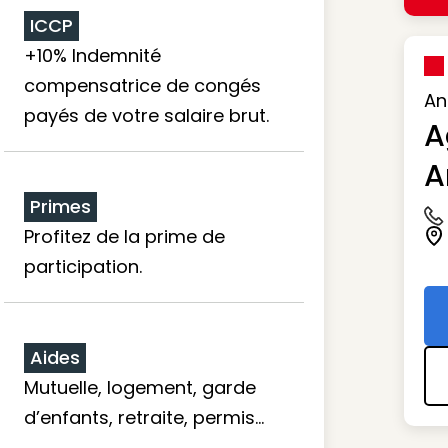
ICCP
+10% Indemnité
compensatrice de congés
An
payés de votre salaire brut.
A
A
Primes
Ic
Profitez de la prime de
Ic
participation.
Aides
Mutuelle, logement, garde
d’enfants, retraite, permis…