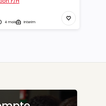
ion F/H
Ajouter aux Favor
4 mois
Interim
urée
Type
ompte