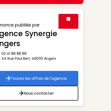
nonce publiée par
gence Synergie
Visuel générique des agen
ngers
02 41 88 88 88
ône téléphone
44 Rue Paul Bert
,
49000
Angers
ône adresse
Toutes les offres de l'agence
Toutes les offres de l'agence
Nous contacter
Nous contacter