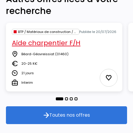
recherche
BTP / Matériaux de construction / Architecture
Publiée le 20/07/2026
Aide charpentier F/H
Béard-Géovreissiat
(01460)
Lieu
20-25 K€
Salaire
21 jours
Durée
Ajouter au
Interim
Type
Toutes nos offres
Toutes nos offres