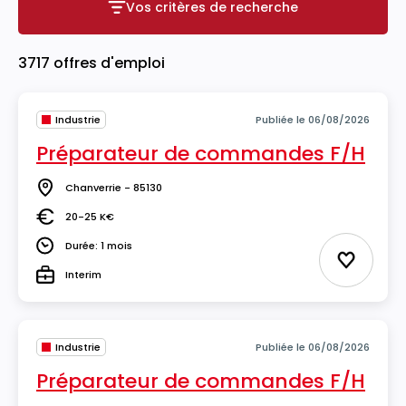
Vos critères de recherche
Vos critères de recherche
3717 offres d'emploi
Industrie
Publiée le 06/08/2026
Préparateur de commandes F/H
Chanverrie - 85130
Lieu
20-25 K€
Salaire
Durée: 1 mois
Durée
Ajouter 
Interim
Type
Industrie
Publiée le 06/08/2026
Préparateur de commandes F/H