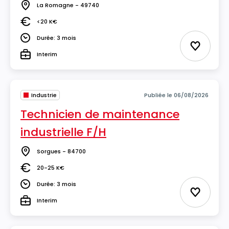
La Romagne - 49740
Lieu
<20 K€
Salaire
Durée: 3 mois
Durée
Ajouter 
Interim
Type
Industrie
Publiée le 06/08/2026
Technicien de maintenance
industrielle F/H
Sorgues - 84700
Lieu
20-25 K€
Salaire
Durée: 3 mois
Durée
Ajouter 
Interim
Type