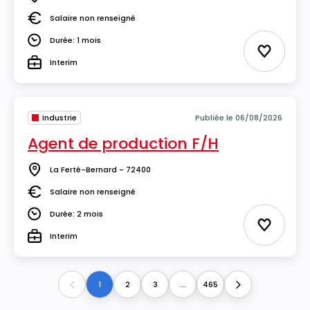
Lieu
Salaire non renseigné
Salaire
Durée: 1 mois
Durée
Ajouter 
Interim
Type
Industrie
Publiée le 06/08/2026
Agent de production F/H
La Ferté-Bernard - 72400
Lieu
Salaire non renseigné
Salaire
Durée: 2 mois
Durée
Ajouter 
Interim
Type
1
2
3
...
465
Previous
Next