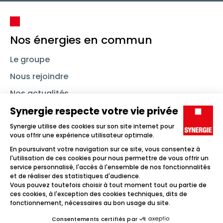
Nos énergies en commun
Le groupe
Nous rejoindre
Nos actualités
Nous contacter
Linkedin
Synergie
Instagram
TikTok
Youtube
Trouver un emploi
Icône d'illustration
Candidats
Icône d'illustration
Entreprises
Icône d'illustration