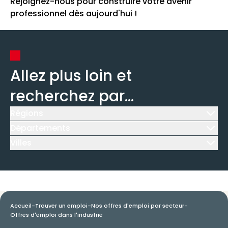
Rejoignez-nous pour construire votre avenir
professionnel dès aujourd'hui !
Allez plus loin et
recherchez par...
Régions
Icône d'illustration
Départements
Icône d'illustration
Villes
Icône d'illustration
Accueil
-
Trouver un emploi
-
Nos offres d'emploi par secteur
-
Offres d'emploi dans l'industrie