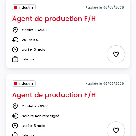
Industrie
Publiée le 06/08/2026
Agent de production F/H
Cholet - 49300
Lieu
20-25 K€
Salaire
Durée: 3 mois
Durée
Ajouter 
Interim
Type
Industrie
Publiée le 06/08/2026
Agent de production F/H
Cholet - 49300
Lieu
Salaire non renseigné
Salaire
Durée: 5 mois
Durée
Ajouter 
Interim