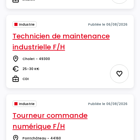
Type
Industrie
Publiée le 06/08/2026
Technicien de maintenance
industrielle F/H
Cholet - 49300
Lieu
25-30 K€
Salaire
Ajouter 
CDI
Type
Industrie
Publiée le 06/08/2026
Tourneur commande
numérique F/H
Pontchâteau - 44160