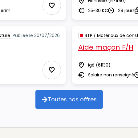
Henriville
(57450)
Lieu
Ajouter aux Favoris
terim
25-30 K€
29 jours
Salaire
Durée
T
cture
Publiée le 30/07/2026
BTP / Matériaux de const
Aide maçon F/H
Igé
(61130)
Lieu
Ajouter aux Favoris
Salaire non renseigné
Salaire
D
Toutes nos offres
Toutes nos offres