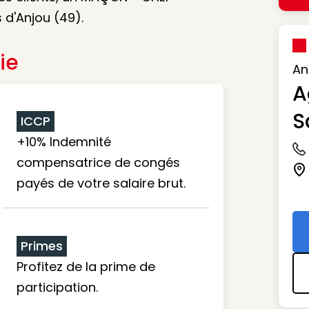
s d'Anjou (49).
ie
An
A
S
ICCP
+10% Indemnité
Ic
compensatrice de congés
Ic
payés de votre salaire brut.
Primes
Profitez de la prime de
participation.