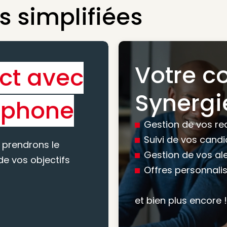
 simplifiées
Votre c
ct avec
Bénéfic
Synergi
éphone
experti
Gestion de vos re
conseil
Suivi de vos cand
 prendrons le
Gestion de vos al
e vos objectifs
Offres personnali
Nous vous accomp
votre recherche, en
et bien plus encore !
mesure pour maxim
atteindre vos objec