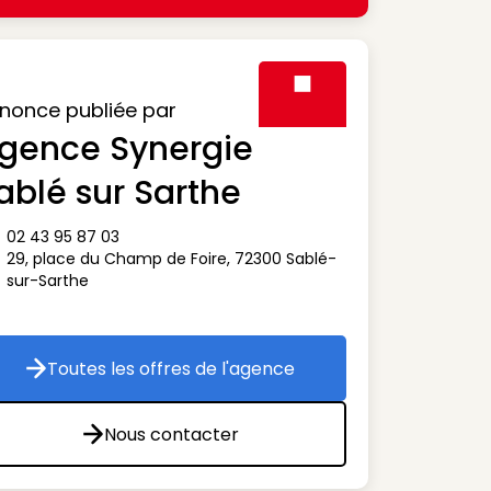
nonce publiée par
gence Synergie
Visuel générique des agen
ablé sur Sarthe
02 43 95 87 03
ône téléphone
29, place du Champ de Foire
,
72300
Sablé-
ône adresse
sur-Sarthe
Toutes les offres de l'agence
Toutes les offres de l'agence
Nous contacter
Nous contacter