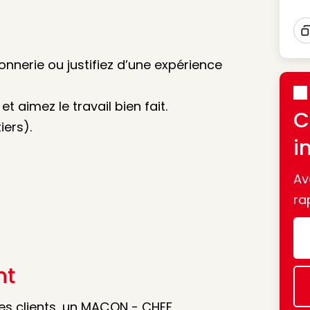
I
nnerie ou justifiez d’une expérience
 aimez le travail bien fait.
C
ers).
i
Av
ra
nt
 ses clients, un MAÇON - CHEF