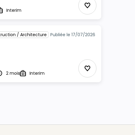
Ajouter aux Favor
Interim
ype
ruction / Architecture
Publiée le 17/07/2026
Ajouter aux Favor
2 mois
Interim
urée
Type