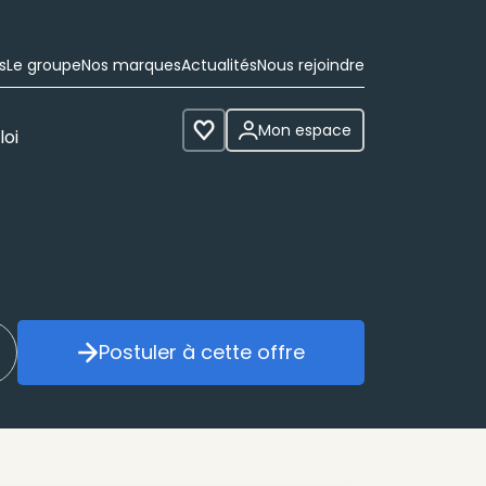
s
Le groupe
Nos marques
Actualités
Nous rejoindre
Mon espace
loi
Voir les favoris
Postuler à cette offre
réer mon alerte
Postuler à cette offre