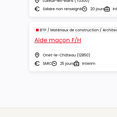
Luxeuil-les-Bains
(70300)
Lieu
Salaire non renseigné
20 jours
In
Salaire
Durée
Type
BTP / Matériaux de construction / Archite
Aide maçon F/H
Onet-le-Château
(12850)
Lieu
SMIC
25 jours
Interim
Salaire
Durée
Type