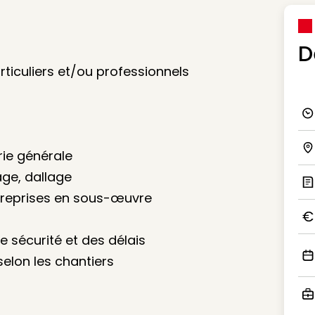
D
rticuliers et/ou professionnels
Ico
rie générale
Ico
age, dallage
, reprises en sous-œuvre
Ic
s
Ico
 sécurité et des délais
elon les chantiers
Ico
Ico