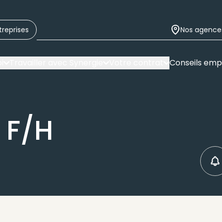
treprises
Nos agence
i
Travailler avec Synergie
Votre contrat
Conseils emp
 F/H
C