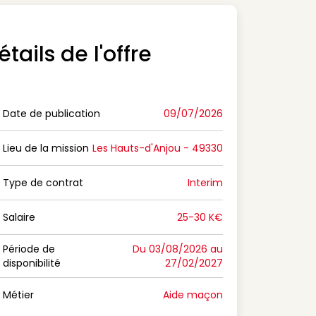
étails de l'offre
Date de publication
09/07/2026
n Date de publication
Lieu de la mission
Les Hauts-d'Anjou - 49330
n Lieu de la mission
Type de contrat
Interim
on Type de contrat
Salaire
25-30 K€
n Salaire
Période de
Du 03/08/2026 au
disponibilité
27/02/2027
n Période de disponibilité
Métier
Aide maçon
n Métier