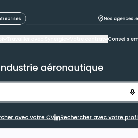
ntreprises
Nos agences
L
oi
Travailler avec Synergie
Votre contrat
Conseils em
'industrie aéronautique
ement. Vous aurez 10 secondes pour enregistrer votre re
cher avec votre CV
Rechercher avec votre profil
Rechercher avec votre CV
Rechercher