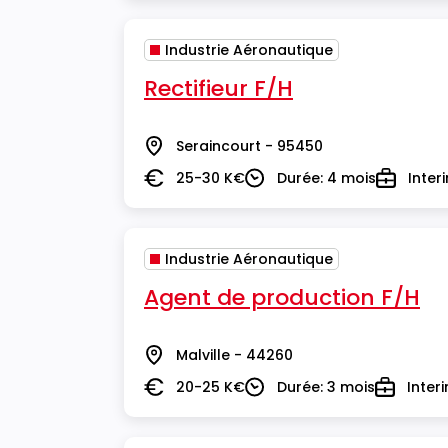
Industrie Aéronautique
Rectifieur F/H
Seraincourt - 95450
Lieu
25-30 K€
Durée: 4 mois
Inter
Salaire
Durée
Type
Industrie Aéronautique
Agent de production F/H
Malville - 44260
Lieu
20-25 K€
Durée: 3 mois
Inter
Salaire
Durée
Type