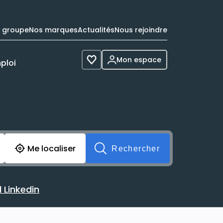
e groupe
Nos marques
Actualités
Nous rejoindre
Mon espace
ploi
Voir les favoris
cherche avant soumission du formulaire. Vous pouvez de 
Me localiser
Rechercher
 Linkedin
 avec votre profil Linkedin