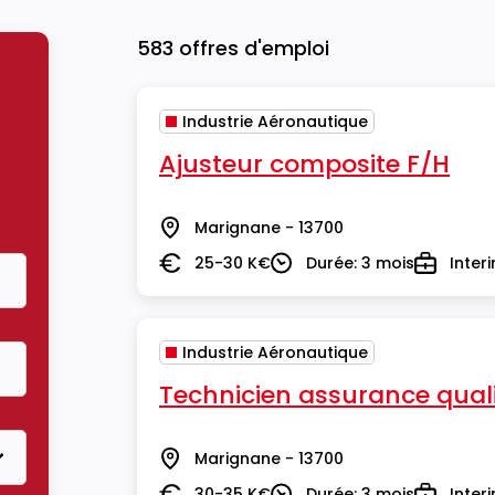
583 offres d'emploi
Industrie Aéronautique
Ajusteur composite F/H
Marignane - 13700
Lieu
25-30 K€
Durée: 3 mois
Inter
Salaire
Durée
Type
Industrie Aéronautique
Technicien assurance quali
Marignane - 13700
Lieu
30-35 K€
Durée: 3 mois
Inter