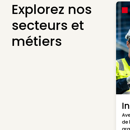
Explorez nos
secteurs et
métiers
I
Ave
de 
gra