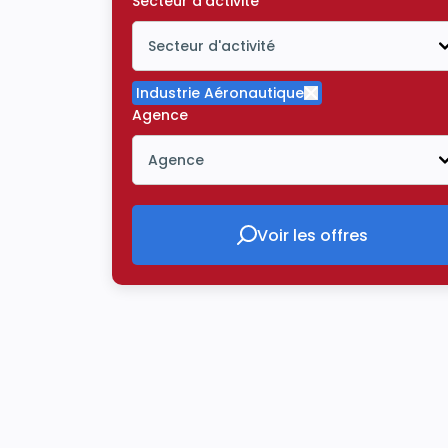
Secteur d'activité
Secteur d'activité
Icône ouvrir la liste déroulante
Industrie Aéronautique
Supprimer le critè
Agence
Agence
Icône ouvrir la liste déroulante
Voir les offres
Voir les offres