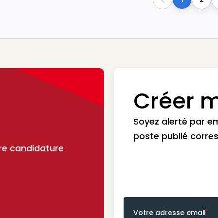
Previous
Créer m
Soyez alerté par e
poste publié corre
re candidature
*
Votre adresse email