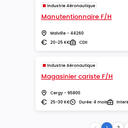
Industrie Aéronautique
Manutentionnaire F/H
Malville - 44260
Lieu
20-25 K€
CDII
Salaire
Type
Industrie Aéronautique
Magasinier cariste F/H
Cergy - 95800
Lieu
25-30 K€
Durée: 4 mois
Inter
Salaire
Durée
Type
1
2