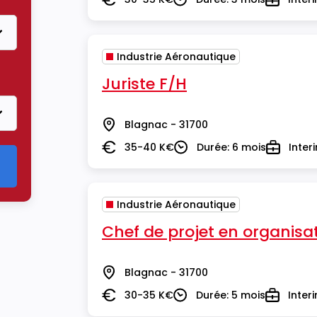
Salaire
Durée
Type
Industrie Aéronautique
re Industrie Aéronautique
Juriste F/H
Blagnac - 31700
Lieu
35-40 K€
Durée: 6 mois
Inter
Salaire
Durée
Type
Industrie Aéronautique
Chef de projet en organisa
Blagnac - 31700
Lieu
30-35 K€
Durée: 5 mois
Inter
Salaire
Durée
Type