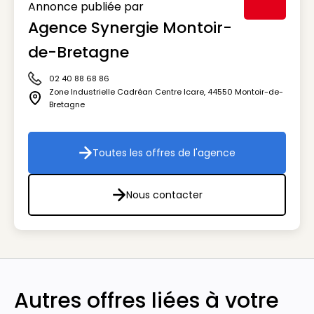
Annonce publiée par
Agence Synergie Montoir-
Visuel génér
de-Bretagne
02 40 88 68 86
Icône téléphone
Zone Industrielle Cadréan Centre Icare
,
44550
Montoir-de-
Icône adresse
Bretagne
Toutes les offres de l'agence
Toutes les offres de l'agenc
Nous contacter
Nous contacter
Autres offres liées à votre