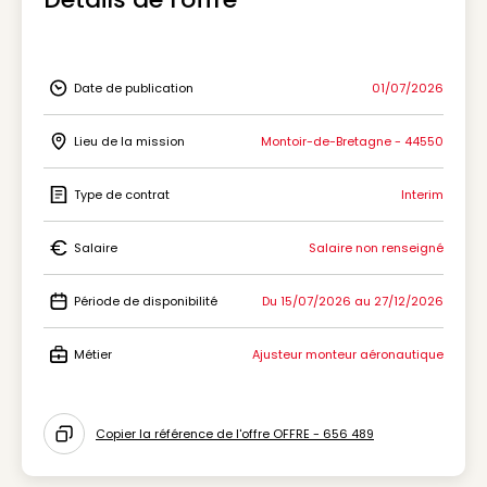
Date de publication
01/07/2026
Icon Date de publication
Lieu de la mission
Montoir-de-Bretagne - 44550
Icon Lieu de la mission
Type de contrat
Interim
Icon Type de contrat
Salaire
Salaire non renseigné
Icon Salaire
Période de disponibilité
Du 15/07/2026 au 27/12/2026
Icon Période de disponibilité
Métier
Ajusteur monteur aéronautique
Icon Métier
Copier la référence de l'offre OFFRE - 656 489
Icon copy to clipboard