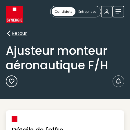
Candidats
Entreprises
Ouvri
Retour
Retour
Ajusteur monteur
aéronautique F/H
Ajouter aux Favoris
Créer
Détails de l'offre