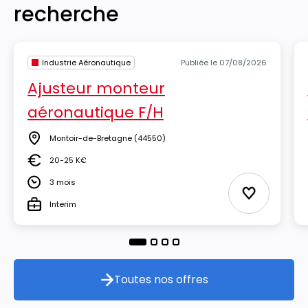
recherche
Industrie Aéronautique
Publiée le 07/08/2026
Ajusteur monteur
aéronautique F/H
Montoir-de-Bretagne
(44550)
Lieu
20-25 K€
Salaire
3 mois
Durée
Ajouter aux
Interim
Type
Toutes nos offres
Toutes nos offres