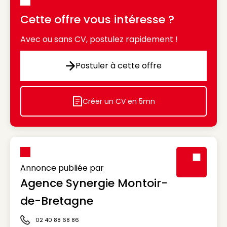
Cette offre vous intéresse ?
Avec ou sans CV, postulez rapidement !
Postuler à cette offre
Postuler à cette offre
Créer un CV en 5mn
Icon decorative
Annonce publiée par
Agence Synergie Montoir-
Visuel génér
de-Bretagne
02 40 88 68 86
Icône téléphone