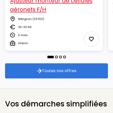
Ajusteur monteur de cellules
aéronefs F/H
Mérignac
(33700)
Lieu
25-30 K€
Salaire
5 mois
Durée
Ajouter aux
Interim
Type
Toutes nos offres
Toutes nos offres
Vos démarches simplifiées