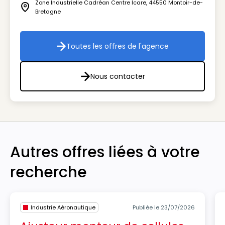
Zone Industrielle Cadréan Centre Icare
,
44550
Montoir-de-
Icône adresse
Bretagne
Toutes les offres de l'agence
Toutes les offres de l'agenc
Nous contacter
Nous contacter
Autres offres liées à votre
recherche
Industrie Aéronautique
Publiée le 23/07/2026