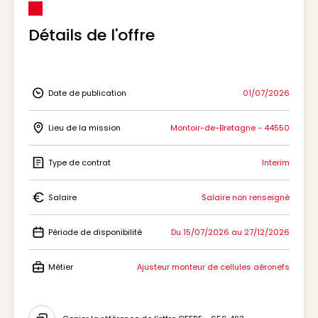
Détails de l'offre
Date de publication
01/07/2026
Icon Date de publication
Lieu de la mission
Montoir-de-Bretagne - 44550
Icon Lieu de la mission
Type de contrat
Interim
Icon Type de contrat
Salaire
Salaire non renseigné
Icon Salaire
Période de disponibilité
Du 15/07/2026 au 27/12/2026
Icon Période de disponibilité
Métier
Ajusteur monteur de cellules aéronefs
Icon Métier