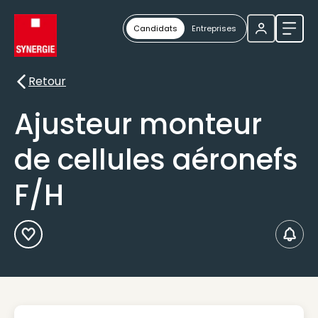
Candidats
Entreprises
Ouvri
Retour
Retour
Ajusteur monteur
de cellules aéronefs
F/H
Ajouter aux Favoris
Créer