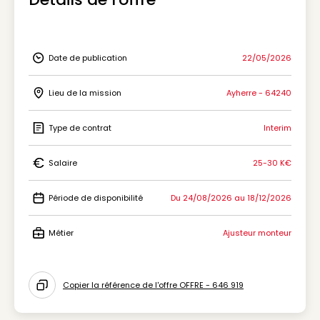
Date de publication
22/05/2026
Icon Date de publication
Lieu de la mission
Ayherre - 64240
Icon Lieu de la mission
Type de contrat
Interim
Icon Type de contrat
Salaire
25-30 K€
Icon Salaire
Période de disponibilité
Du 24/08/2026 au 18/12/2026
Icon Période de disponibilité
Métier
Ajusteur monteur
Icon Métier
Copier la référence de l'offre OFFRE - 646 919
Icon copy to clipboard