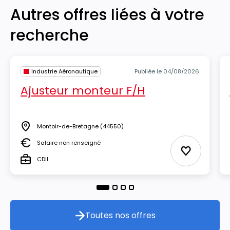
Autres offres liées à votre
recherche
Industrie Aéronautique
Publiée le 04/08/2026
Ajusteur monteur F/H
Montoir-de-Bretagne
(44550)
Lieu
Salaire non renseigné
Salaire
Ajouter aux
CDII
Type
Toutes nos offres
Toutes nos offres