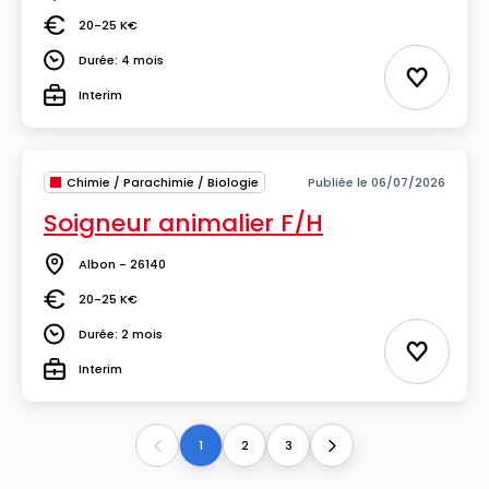
Lieu
20-25 K€
Salaire
Durée: 4 mois
Durée
Ajouter 
Interim
Type
Chimie / Parachimie / Biologie
Publiée le 06/07/2026
Soigneur animalier F/H
Albon - 26140
Lieu
20-25 K€
Salaire
Durée: 2 mois
Durée
Ajouter 
Interim
Type
1
2
3
Previous
Next