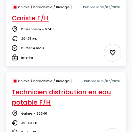
Chimie / Parachimie / Biologie
Publiée le 20/07/2026
Cariste F/H
Drusenheim - 67410
Lieu
20-25 K€
Salaire
Durée: 4 mois
Durée
Ajouter 
Interim
Type
Chimie / Parachimie / Biologie
Publiée le 15/07/2026
Technicien distribution en eau
potable F/H
Guînes - 62340
Lieu
35-40 K€
Salaire