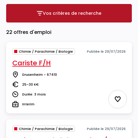
Vos critères de recherche
Vos critères de recherche
22 offres d'emploi
Chimie / Parachimie / Biologie
Publiée le 29/07/2026
Cariste F/H
Drusenheim - 67410
Lieu
25-30 K€
Salaire
Durée: 3 mois
Durée
Ajouter 
Interim
Type
Chimie / Parachimie / Biologie
Publiée le 29/07/2026