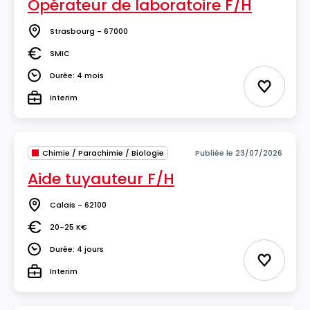
Opérateur de laboratoire F/H
Strasbourg - 67000
Lieu
SMIC
Salaire
Durée: 4 mois
Durée
Ajouter 
Interim
Type
Chimie / Parachimie / Biologie
Publiée le 23/07/2026
Aide tuyauteur F/H
Calais - 62100
Lieu
20-25 K€
Salaire
Durée: 4 jours
Durée
Ajouter 
Interim
Type