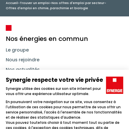
Accueil
-
Trouver un emploi
-
Nos offres d'emploi par secteur
-
Offres d'emploi en chimie, parachimie et biologie
Nos énergies en commun
Le groupe
Nous rejoindre
Nos actualités
Nous contacter
Linkedin
Synergie
Instagram
TikTok
Youtube
Trouver un emploi
Icône d'illustration