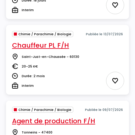
Durée: 18 jours
Durée
Ajouter 
Interim
Type
Chimie / Parachimie / Biologie
Publiée le 13/07/2026
Chauffeur PL F/H
Saint-Just-en-Chaussée - 60130
Lieu
20-25 K€
Salaire
Durée: 2 mois
Durée
Ajouter 
Interim
Type
Chimie / Parachimie / Biologie
Publiée le 09/07/2026
Agent de production F/H
Tonneins - 47400