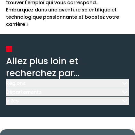
trouver l'emploi qui vous correspond.
Embarquez dans une aventure scientifique et
technologique passionnante et boostez votre
carrière !
Allez plus loin et
recherchez par...
Régions
Icône d'illustration
Départements
Icône d'illustration
Villes
Icône d'illustration