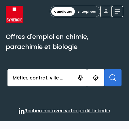
Candidats
Entreprises
Ouvri
Offres d'emploi en chimie,
parachimie et biologie
Activer l’élément pour lancer l’enregistrement. Vou
Rechercher avec votre profil Linkedin
Rechercher avec votre profi