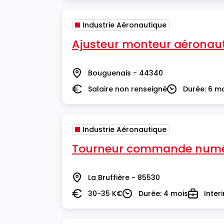
Industrie Aéronautique
Ajusteur monteur aéronau
Bouguenais - 44340
Lieu
Salaire non renseigné
Durée: 6 m
Salaire
Durée
Industrie Aéronautique
Tourneur commande numé
La Bruffière - 85530
Lieu
30-35 K€
Durée: 4 mois
Inter
Salaire
Durée
Type