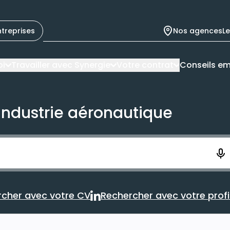
ntreprises
Nos agences
L
oi
Travailler avec Synergie
Votre contrat
Conseils em
'industrie aéronautique
ement. Vous aurez 10 secondes pour enregistrer votre re
cher avec votre CV
Rechercher avec votre profil
Rechercher avec votre CV
Rechercher