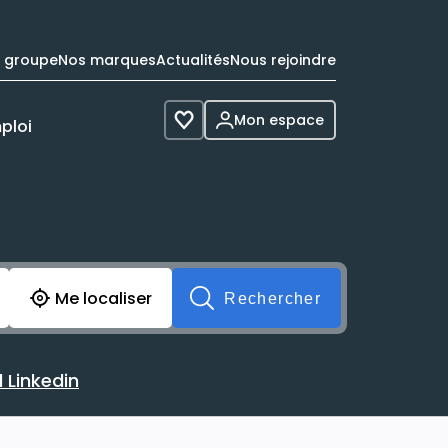
e groupe
Nos marques
Actualités
Nous rejoindre
Mon espace
ploi
Voir les favoris
cherche avant soumission du formulaire. Vous pouvez de 
Me localiser
Rechercher
 Linkedin
 avec votre profil Linkedin