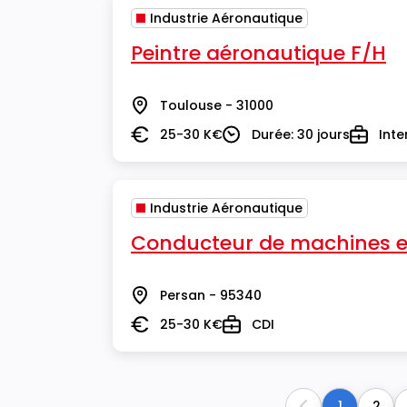
Industrie Aéronautique
Peintre aéronautique F/H
Toulouse - 31000
Lieu
25-30 K€
Durée: 30 jours
Inte
Salaire
Durée
Type
Industrie Aéronautique
Conducteur de machines e
Persan - 95340
Lieu
25-30 K€
CDI
Salaire
Type
1
2