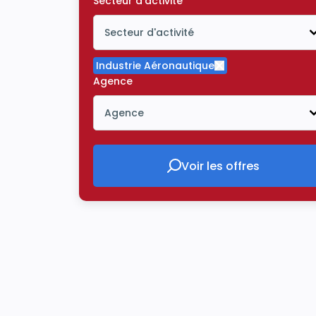
Secteur d'activité
Secteur d'activité
Icône ouvrir la liste déroulante
Industrie Aéronautique
Supprimer le critè
Agence
Agence
Icône ouvrir la liste déroulante
Voir les offres
Voir les offres