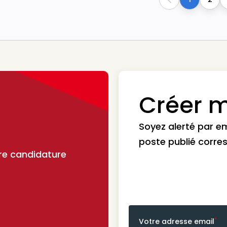
Previous
Créer m
Soyez alerté par e
poste publié corre
re candidature
*
Votre adresse email