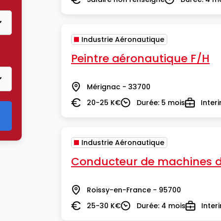
Salaire
Durée
Industrie Aéronautique
re Industrie Aéronautique
Peintre aéronautique F/H
Mérignac - 33700
Lieu
20-25 K€
Durée: 5 mois
Inter
Salaire
Durée
Type
Industrie Aéronautique
Conducteur de machines d
Roissy-en-France - 95700
Lieu
25-30 K€
Durée: 4 mois
Inter
Salaire
Durée
Type