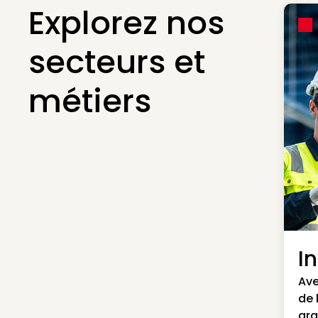
Explorez nos
secteurs et
métiers
I
Ave
de 
gra