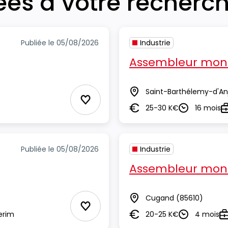
iées à votre recherc
Publiée le 05/08/2026
Industrie
Assembleur mont
Saint-Barthélemy-d'An
Lieu
Ajouter aux Favoris
25-30 K€
16 mois
Salaire
Durée
T
Publiée le 05/08/2026
Industrie
Assembleur mont
Cugand
(85610)
Lieu
Ajouter aux Favoris
erim
20-25 K€
4 mois
Salaire
Durée
T