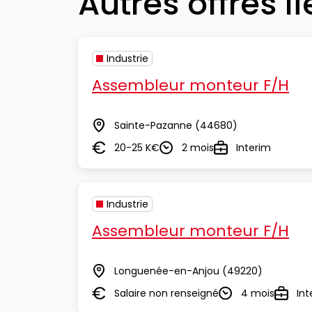
Autres offres l
Industrie
Assembleur monteur F/H
Sainte-Pazanne
(44680)
Lieu
20-25 K€
2 mois
Interim
Salaire
Durée
Type
Industrie
Assembleur monteur F/H
Longuenée-en-Anjou
(49220)
Lieu
Salaire non renseigné
4 mois
Int
Salaire
Durée
Type