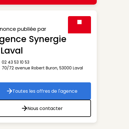
nonce publiée par
gence Synergie
Visuel générique des agen
 Laval
02 43 53 10 53
ône téléphone
70/72 avenue Robert Buron
,
53000
Laval
ône adresse
Toutes les offres de l'agence
Toutes les offres de l'agence
Nous contacter
Nous contacter