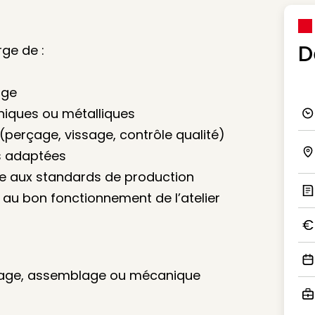
D
rge de :
age
iques ou métalliques
Ico
(perçage, vissage, contrôle qualité)
es adaptées
Ico
me aux standards de production
t au bon fonctionnement de l’atelier
Ic
Ico
tage, assemblage ou mécanique
Ico
Ico