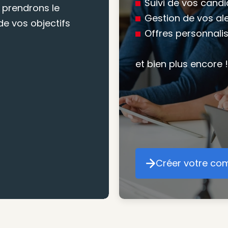
conseil
Suivi de vos cand
 prendrons le
Gestion de vos al
e vos objectifs
Offres personnali
Nous vous accomp
votre recherche, en
et bien plus encore !
mesure pour maxim
atteindre vos objec
Créer votre co
Cr