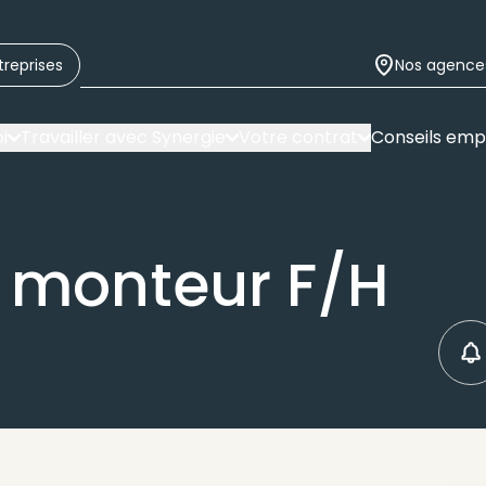
treprises
Nos agence
i
Travailler avec Synergie
Votre contrat
Conseils emp
 monteur F/H
C