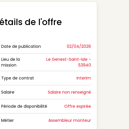
étails de l'offre
Date de publication
02/04/2026
n Date de publication
Lieu de la
Le Genest-Saint-Isle -
mission
53940
n Lieu de la mission
Type de contrat
Interim
on Type de contrat
Salaire
Salaire non renseigné
n Salaire
Période de disponibilité
Offre expirée
n Période de disponibilité
Métier
Assembleur monteur
n Métier