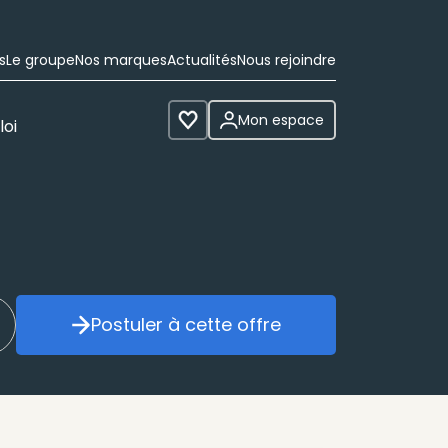
s
Le groupe
Nos marques
Actualités
Nous rejoindre
Mon espace
loi
Voir les favoris
Postuler à cette offre
réer mon alerte
Postuler à cette offre