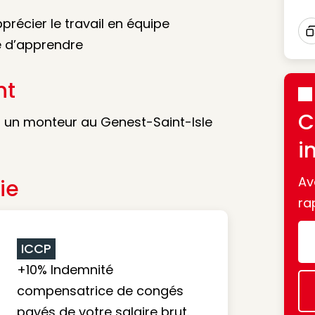
précier le travail en équipe
e d’apprendre
I
nt
C
nt un monteur au Genest-Saint-Isle
i
Av
ie
ra
ICCP
+10% Indemnité
compensatrice de congés
payés de votre salaire brut.