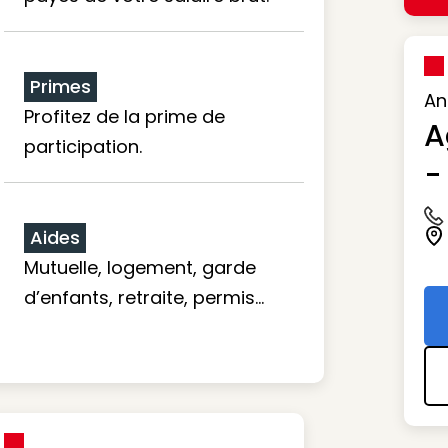
Primes
An
Profitez de la prime de
A
participation.
-
Ic
Aides
Ic
Mutuelle, logement, garde
d’enfants, retraite, permis…