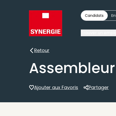
Candidats
En
Trouver un emplo
Retour
Retour
Assembleur
Ajouter aux Favoris
Partager
Partager