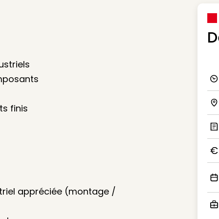
D
striels
omposants
Ico
s finis
Ico
Ic
Ico
Ico
striel appréciée (montage /
Ico