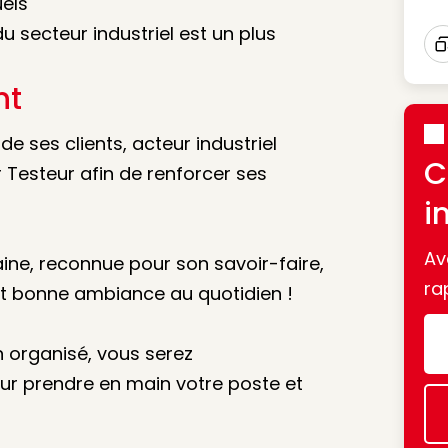
uels
u secteur industriel est un plus
I
nt
de ses clients, acteur industriel
C
 Testeur afin de renforcer ses
i
Av
aine, reconnue pour son savoir-faire,
ra
 et bonne ambiance au quotidien !
n organisé, vous serez
r prendre en main votre poste et