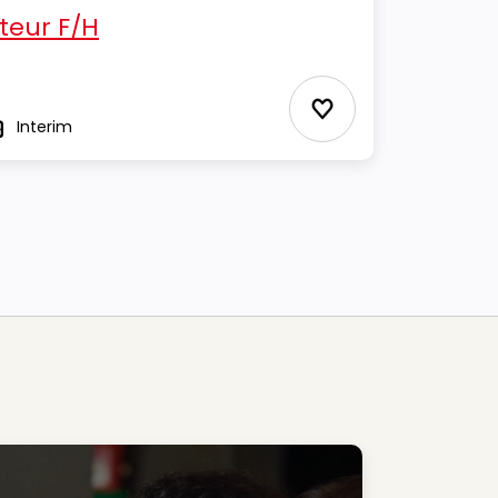
eur F/H
Ajouter aux Favor
Interim
ype