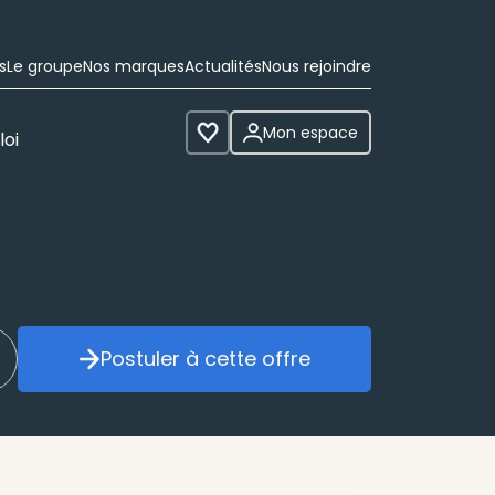
s
Le groupe
Nos marques
Actualités
Nous rejoindre
Mon espace
loi
Voir les favoris
Postuler à cette offre
réer mon alerte
Postuler à cette offre