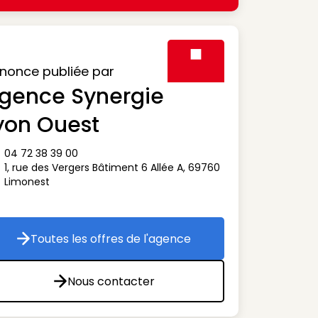
nonce publiée par
gence Synergie
Visuel générique des agen
yon Ouest
04 72 38 39 00
ône téléphone
1, rue des Vergers Bâtiment 6 Allée A
,
69760
ône adresse
Limonest
Toutes les offres de l'agence
Toutes les offres de l'agence
Nous contacter
Nous contacter