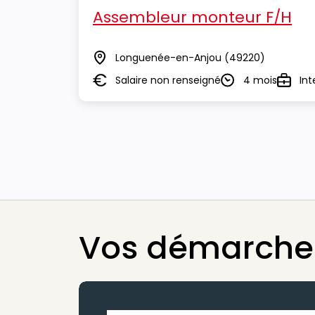
Assembleur monteur F/H
Longuenée-en-Anjou
(49220)
Lieu
Salaire non renseigné
4 mois
Int
Salaire
Durée
Type
Vos démarches