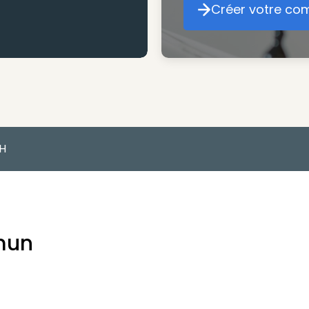
Créer votre co
Cr
H
mun