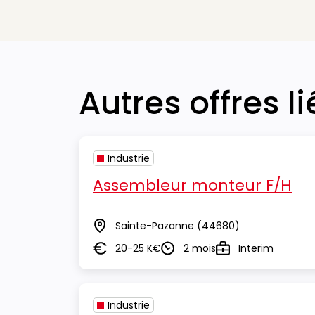
Autres offres l
Industrie
Assembleur monteur F/H
Sainte-Pazanne
(44680)
Lieu
20-25 K€
2 mois
Interim
Salaire
Durée
Type
Industrie