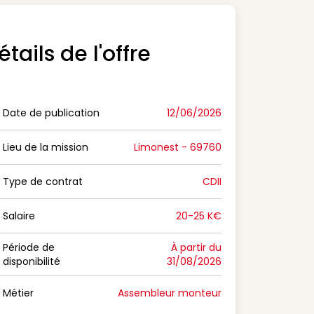
étails de l'offre
Date de publication
12/06/2026
n Date de publication
Lieu de la mission
Limonest - 69760
n Lieu de la mission
Type de contrat
CDII
on Type de contrat
Salaire
20-25 K€
n Salaire
Période de
À partir du
disponibilité
31/08/2026
n Période de disponibilité
Métier
Assembleur monteur
n Métier