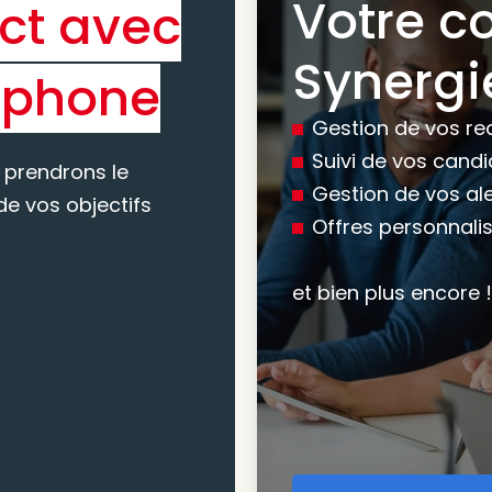
Votre c
ct avec
Bénéfic
Synergi
éphone
experti
Gestion de vos re
conseil
Suivi de vos cand
 prendrons le
Gestion de vos al
e vos objectifs
Offres personnali
Nous vous accomp
votre recherche, en
et bien plus encore !
mesure pour maxim
atteindre vos objec