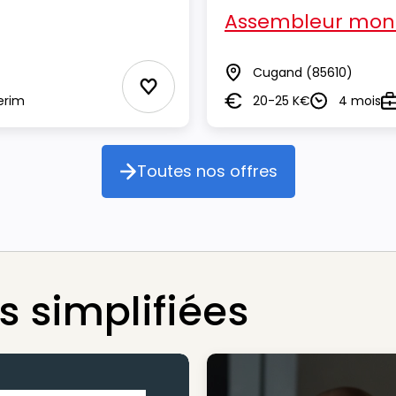
Assembleur mont
Cugand
(85610)
Lieu
Ajouter aux Favoris
erim
20-25 K€
4 mois
Salaire
Durée
T
Toutes nos offres
Toutes nos offres
 simplifiées