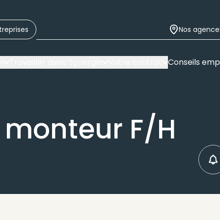
treprises
Nos agence
i
Travailler avec Synergie
Votre contrat
Conseils emp
 monteur F/H
C