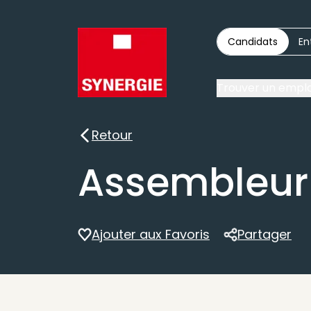
Candidats
En
Trouver un emplo
Retour
Retour
Assembleur
Ajouter aux Favoris
Partager
Partager