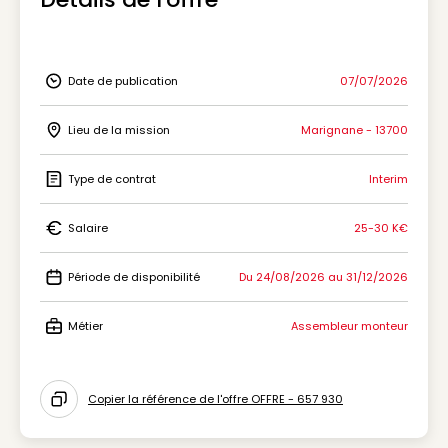
Date de publication
07/07/2026
Icon Date de publication
Lieu de la mission
Marignane - 13700
Icon Lieu de la mission
Type de contrat
Interim
Icon Type de contrat
Salaire
25-30 K€
Icon Salaire
Période de disponibilité
Du 24/08/2026 au 31/12/2026
Icon Période de disponibilité
Métier
Assembleur monteur
Icon Métier
Copier la référence de l'offre OFFRE - 657 930
Icon copy to clipboard