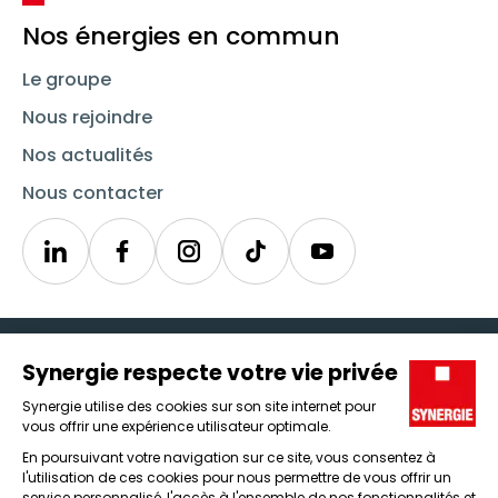
Nos énergies en commun
Le groupe
Nous rejoindre
Nos actualités
Nous contacter
Linkedin
Synergie
Instagram
TikTok
Youtube
Trouver un emploi
Icône d'illustration
Candidats
Icône d'illustration
Entreprises
Icône d'illustration
Nos agences
Icône d'illustration