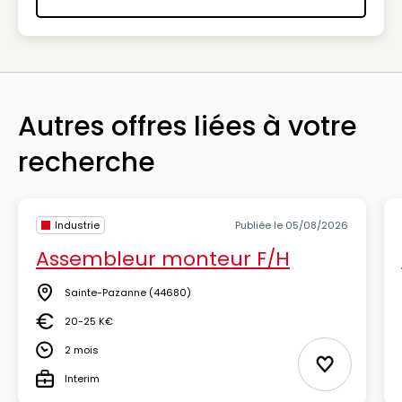
Nous contacter
Autres offres liées à votre
recherche
Industrie
Publiée le 05/08/2026
Assembleur monteur F/H
Sainte-Pazanne
(44680)
Lieu
20-25 K€
Salaire
2 mois
Durée
Ajouter aux
Interim
Type